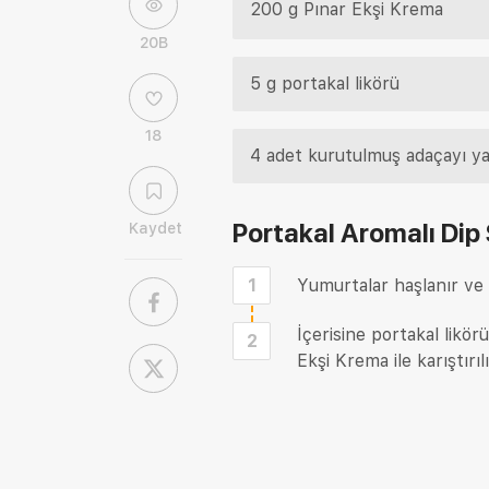
200 g Pınar Ekşi Krema
20B
5 g portakal likörü
18
4 adet kurutulmuş adaçayı ya
Portakal Aromalı Dip 
Kaydet
1
Yumurtalar haşlanır ve sa
İçerisine portakal likö
2
Ekşi Krema ile karıştırılı