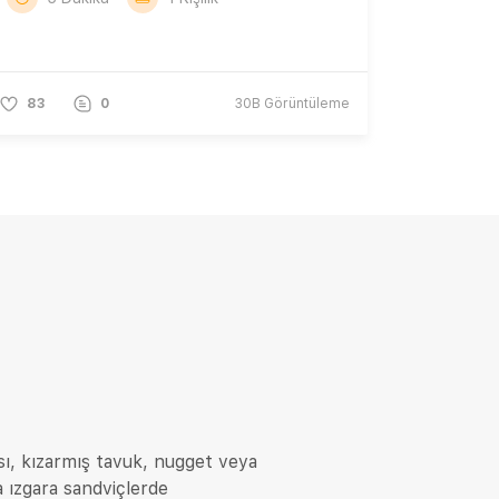
83
0
30B
Görüntüleme
ı, kızarmış tavuk, nugget veya
ya ızgara sandviçlerde