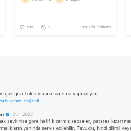
e
212
1
132B
Görüntüleme
s çok güzel oldu yanına sizce ne yapmalıyım
emi
bu yorumu beğendi
·
21.11.2023
emi
k zevkinize göre hafif kızarmış sebzeler, patates kızartmas
ırmalıkların yanında servis edilebilir. Tavuklu, hindi dilimli ve