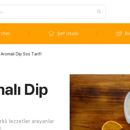
ifler
Şef Usulü
Bl
 Aromalı Dip Sos Tarifi
alı Dip
rklı lezzetler arayanlar
?