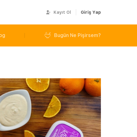
Kayıt Ol
Giriş Yap
og
Bugün Ne Pişirsem?