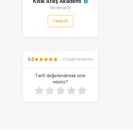
Kısık Ateş Akademi
Moderatör
Takip Et
5.0
2
Değerlendirme
Tarifi değerlendirmek ister
misiniz?