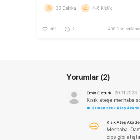
30 Dakika
4-6 Kişilik
101
2
49B
Görüntülem
Yorumlar
(2)
·
20.11.2023
Emin Ozturk
Kısık ateşe merhaba so
Uzman
Kısık Ateş Akad
Kısık Ateş Akad
Merhaba. Dama
cips gibi atışt