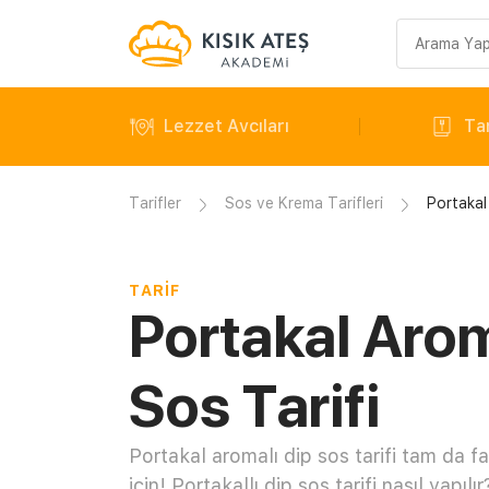
Arama
sorgusu
Lezzet Avcıları
Tar
Tarifler
Sos ve Krema Tarifleri
Portakal
TARIF
Portakal Arom
Sos Tarifi
Portakal aromalı dip sos tarifi tam da fa
için! Portakallı dip sos tarifi nasıl yapılır