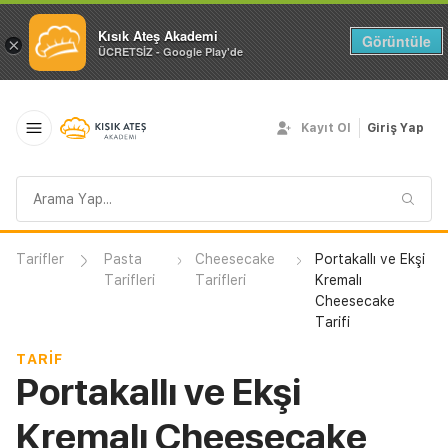
Kısık Ateş Akademi
Görüntüle
×
ÜCRETSİZ - Google Play'de
Kayıt Ol
Giriş Yap
Arama
sorgusu
Tarifler
Pasta
Cheesecake
Portakallı ve Ekşi
Tarifleri
Tarifleri
Kremalı
Cheesecake
Tarifi
TARIF
Portakallı ve Ekşi
Kremalı Cheesecake