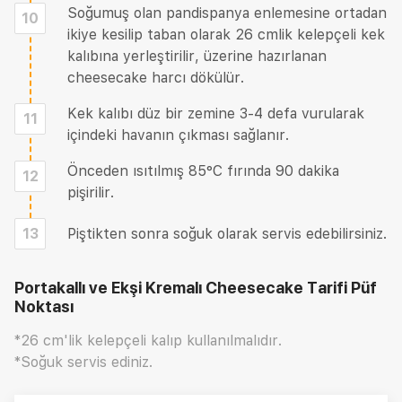
Soğumuş olan pandispanya enlemesine ortadan
10
ikiye kesilip taban olarak 26 cmlik kelepçeli kek
kalıbına yerleştirilir, üzerine hazırlanan
cheesecake harcı dökülür.
Kek kalıbı düz bir zemine 3-4 defa vurularak
11
içindeki havanın çıkması sağlanır.
Önceden ısıtılmış 85°C fırında 90 dakika
12
pişirilir.
13
Piştikten sonra soğuk olarak servis edebilirsiniz.
Portakallı ve Ekşi Kremalı Cheesecake Tarifi
Püf
Noktası
*26 cm'lik kelepçeli kalıp kullanılmalıdır.
*Soğuk servis ediniz.