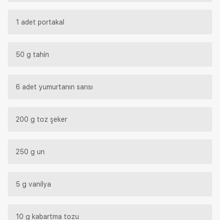
1 adet portakal
50 g tahin
6 adet yumurtanın sarısı
200 g toz şeker
250 g un
5 g vanilya
10 g kabartma tozu