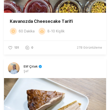
Kavanozda Cheesecake Tarifi
60 Dakika
8-10 Kişilik
131
0
27B
Görüntüleme
Elif Çıtak
Şef