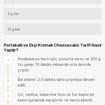
3 g tuz
10 g bal
Portakallı ve Ekşi Kremalı Cheesecake Tarifi
Nasıl
Yapılır?
Pandispanya harcı için; yumurta sarısı ve 200 g
1
toz şeker 15 dakika mikserde orta devirde
çırpılır.
Bal eklenir 2-3 dakika daha çırpmaya devam
2
edilir.
Un, vanilya, kabartma tozu ve tuz başka bir
3
kabın içerisinde karıştırılır ve harca eklenir.