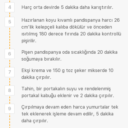
4
Harç orta devirde 5 dakika daha karıştırılır.
Hazırlanan koyu kıvamlı pandispanya harcı 26
5
cm'lik kelepçeli kalıba dökülür ve önceden
ısıtılmış 180 derece fırında 20 dakika kontrollü
pişirilir.
Pişen pandispanya oda sıcaklığında 20 dakika
6
soğumaya bırakılır.
Ekşi krema ve 150 g toz şeker mikserde 10
7
dakika çırpılır.
Tahin, bir portakalın suyu ve rendelenmiş
8
portakal kabuğu eklenir ve 2 dakika çırpılır.
Çırpılmaya devam eden harca yumurtalar tek
9
tek eklenerek işleme devam edilir, 5 dakika
daha çırpılır.