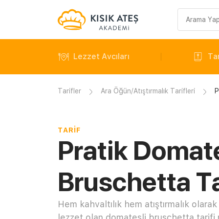
Arama
sorgusu
Lezzet Avcıları
Tar
Tarifler
Ara Öğün/Atıştırmalık Tarifleri
P
TARIF
Pratik Domate
Bruschetta Ta
Hem kahvaltılık hem atıştırmalık olarak
lezzet olan domatesli bruschetta tarifi n