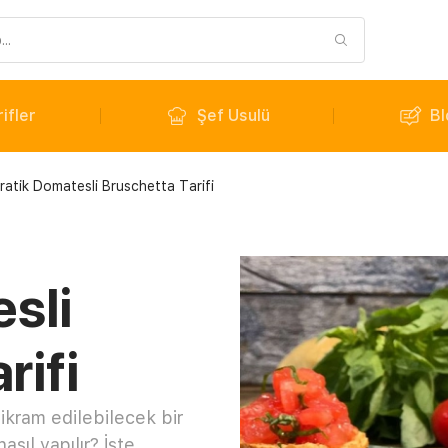
ifler
Şef Usulü
Bl
ratik Domatesli Bruschetta Tarifi
sli
rifi
 ikram edilebilecek bir
asıl yapılır? İşte