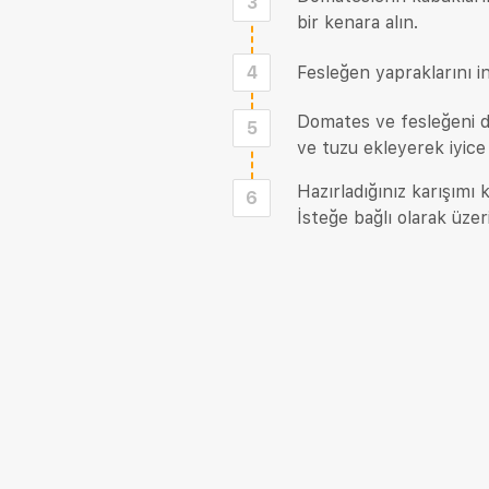
3
bir kenara alın.
4
Fesleğen yapraklarını i
Domates ve fesleğeni de
5
ve tuzu ekleyerek iyice
Hazırladığınız karışımı 
6
İsteğe bağlı olarak üzer