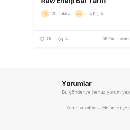
Raw Enerji Bar Tarifi
20 Dakika
2-4 Kişilik
75
4
19B
Görüntülem
Yorumlar
Bu gönderiye henüz yorum yap
Yorum yazabilmek için önce
üye g