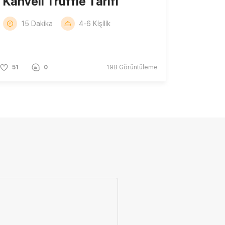
Kahveli Truffle Tarifi
15 Dakika
4-6 Kişilik
51
0
19B
Görüntüleme