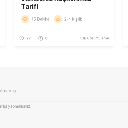
Tarifi
15 Dakika
2-4 Kişilik
e
27
0
18B
Görüntüleme
ılmamış.
irişi
yapmalısınız.