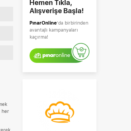
Hemen Tıkla,
Alışverişe Başla!
PınarOnline
’da birbirinden
avantajlı kampanyaları
kaçırma!
kmek
i her
zerek