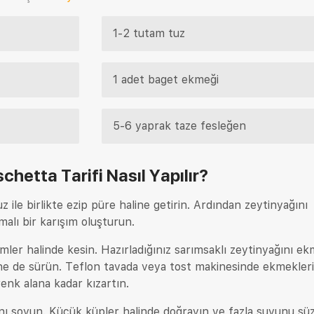
1-2 tutam tuz
1 adet baget ekmeği
5-6 yaprak taze fesleğen
schetta Tarifi
Nasıl Yapılır?
 ile birlikte ezip püre haline getirin. Ardından zeytinyağını
malı bir karışım oluşturun.
imler halinde kesin. Hazırladığınız sarımsaklı zeytinyağını e
züne de sürün. Teflon tavada veya tost makinesinde ekmekler
ı renk alana kadar kızartın.
nı soyun. Küçük küpler halinde doğrayın ve fazla suyunu sü