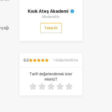
Kısık Ateş Akademi
Moderatör
nyağı
Takip Et
5.0
1
Değerlendirme
Tarifi değerlendirmek ister
misiniz?