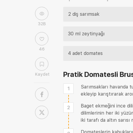
2 diş sarımsak
32B
30 ml zeytinyağı
46
4 adet domates
Pratik Domatesli Bru
Kaydet
Sarımsakları havanda tuz
1
ekleyip karıştırarak aro
Baget ekmeğini ince dil
2
dilimlerinin her iki yü
iki tarafı da altın sarıs
Domateslerin kabukları