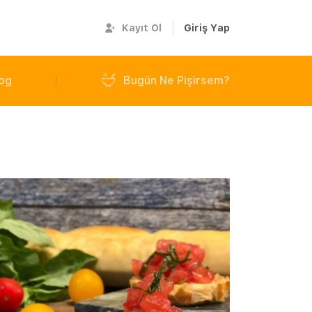
Kayıt Ol
Giriş Yap
og
Bugün Ne Pişirsem?