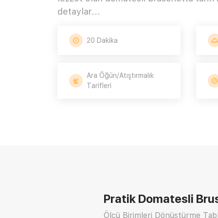
detaylar...
20 Dakika
Ara Öğün/Atıştırmalık
Tarifleri
Pratik Domatesli Bru
Ölçü Birimleri Dönüştürme Tabl