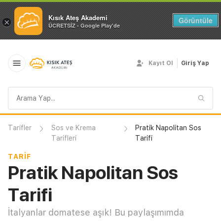
Kısık Ateş Akademi
Görüntüle
×
ÜCRETSİZ - Google Play'de
Kayıt Ol
Giriş Yap
Arama
sorgusu
Tarifler
Sos ve Krema
Pratik Napolitan Sos
Tarifleri
Tarifi
TARIF
Pratik Napolitan Sos
Tarifi
İtalyanlar domatese aşık! Bu paylaşımımda