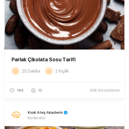
Parlak Çikolata Sosu Tarifi
25 Dakika
2 Kişilik
188
13
50B
Görüntüleme
Kısık Ateş Akademi
Moderatör