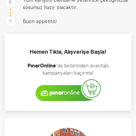
Tüm karışımı blenderle yeterince çektiğimizde
6
sosumuz hazır olacaktır.
7
Buon appetito!
Hemen Tıkla, Alışverişe Başla!
PınarOnline
’da birbirinden avantajlı
kampanyaları kaçırma!