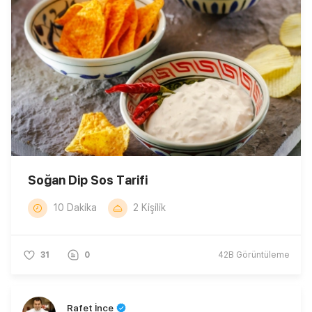
Soğan Dip Sos Tarifi
10 Dakika
2 Kişilik
31
0
42B
Görüntüleme
Rafet İnce