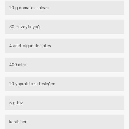
20 g domates salçası
30 ml zeytinyağı
4 adet olgun domates
400 ml su
20 yaprak taze fesleğen
5 g tuz
karabiber