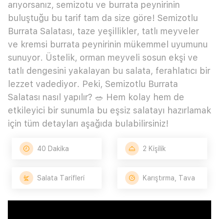
arıyorsanız, semizotu ve burrata peynirinin
buluştuğu bu tarif tam da size göre! Semizotlu
Burrata Salatası, taze yeşillikler, tatlı meyveler
ve kremsi burrata peynirinin mükemmel uyumunu
sunuyor. Üstelik, orman meyveli sosun ekşi ve
tatlı dengesini yakalayan bu salata, ferahlatıcı bir
lezzet vadediyor. Peki, Semizotlu Burrata
Salatası nasıl yapılır? 🥗 Hem kolay hem de
etkileyici bir sunumla bu eşsiz salatayı hazırlamak
için tüm detayları aşağıda bulabilirsiniz!
40 Dakika
2 Kişilik
Salata Tarifleri
Karıştırma, Tava