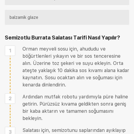
balzamik glaze
Semizotlu Burrata Salatası Tarifi
Nasıl Yapılır?
Orman meyveli sosu için, ahududu ve
1
böğürtlenleri yıkayın ve bir sos tenceresine
alın. Üzerine toz şekeri ve suyu ekleyin. Orta
ateşte yaklaşık 10 dakika sos kıvamı alana kadar
kaynatın. Sosu ocaktan alın ve soğuması için
kenarda dinlendirin.
Ardından mutfak robotu yardımıyla püre haline
2
getirin. Pürüzsüz kıvama geldikten sonra geniş
bir kaba aktarın ve tamamen soğumasını
bekleyin.
Salatası için, semizotunu saplarından ayıklayıp
3