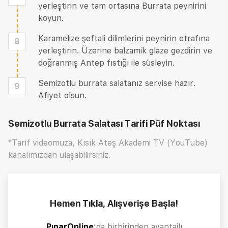
yerleştirin ve tam ortasına Burrata peynirini
koyun.
Karamelize şeftali dilimlerini peynirin etrafına
8
yerleştirin. Üzerine balzamik glaze gezdirin ve
doğranmış Antep fıstığı ile süsleyin.
Semizotlu burrata salatanız servise hazır.
9
Afiyet olsun.
Semizotlu Burrata Salatası Tarifi
Püf Noktası
*Tarif videomuza, Kısık Ateş Akademi TV (YouTube)
kanalımızdan ulaşabilirsiniz.
Hemen Tıkla, Alışverişe Başla!
PınarOnline
’da birbirinden avantajlı