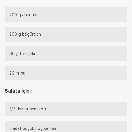
200 g ahududu
200 g böğürtlen
60 g toz şeker
20 ml su
Salata için:
1/2 demet semizotu
1 adet büyük boy şeftali