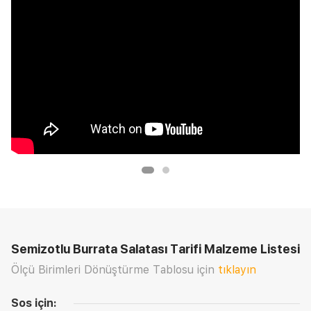
Semizotlu Burrata Salatası Tarifi
Malzeme Listesi
Ölçü Birimleri Dönüştürme Tablosu için
tıklayın
Sos için: