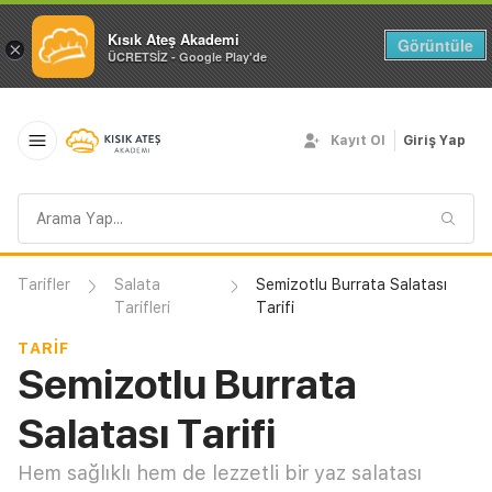
Kısık Ateş Akademi
Görüntüle
×
ÜCRETSİZ - Google Play'de
Kayıt Ol
Giriş Yap
Arama
sorgusu
Tarifler
Salata
Semizotlu Burrata Salatası
Tarifleri
Tarifi
TARIF
Semizotlu Burrata
Salatası Tarifi
Hem sağlıklı hem de lezzetli bir yaz salatası