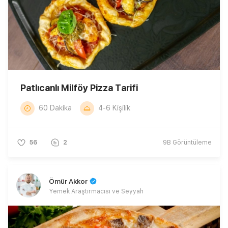
Patlıcanlı Milföy Pizza Tarifi
60 Dakika
4-6 Kişilik
56
2
9B
Görüntüleme
Ömür Akkor
Yemek Araştırmacısı ve Seyyah