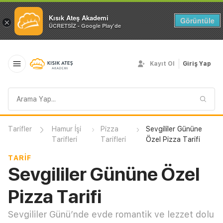
Kısık Ateş Akademi
Görüntüle
×
ÜCRETSİZ - Google Play'de
Kayıt Ol
Giriş Yap
Arama
sorgusu
Tarifler
Hamur İşi
Pizza
Sevgililer Gününe
Tarifleri
Tarifleri
Özel Pizza Tarifi
TARIF
Sevgililer Gününe Özel
Pizza Tarifi
Sevgililer Günü’nde evde romantik ve lezzet dolu