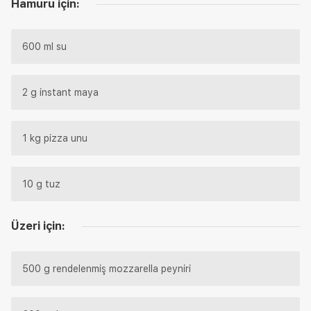
Hamuru için:
600 ml su
2 g instant maya
1 kg pizza unu
10 g tuz
Üzeri için:
500 g rendelenmiş mozzarella peyniri