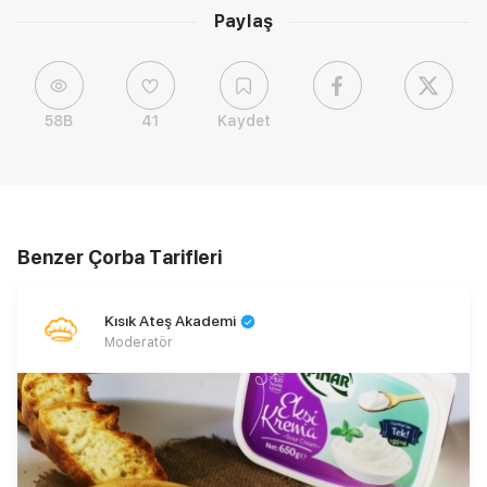
Paylaş
58B
41
Kaydet
Benzer Çorba Tarifleri
Kısık Ateş Akademi
Moderatör