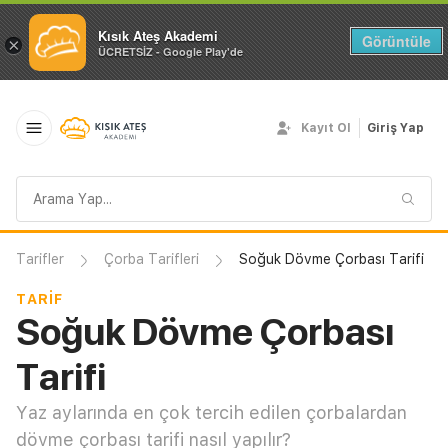
Kısık Ateş Akademi
Görüntüle
×
ÜCRETSİZ - Google Play'de
Kayıt Ol
Giriş Yap
Arama
sorgusu
Tarifler
Çorba Tarifleri
Soğuk Dövme Çorbası Tarifi
TARIF
Soğuk Dövme Çorbası
Tarifi
Yaz aylarında en çok tercih edilen çorbalardan
dövme çorbası tarifi nasıl yapılır?