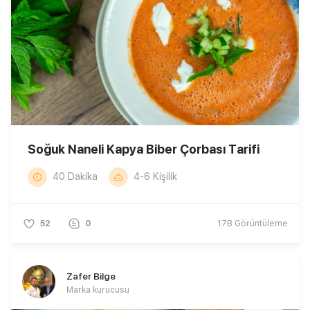
Soğuk Naneli Kapya Biber Çorbası Tarifi
40 Dakika
4-6 Kişilik
52
0
17B
Görüntüleme
Zafer Bilge
Marka kurucusu