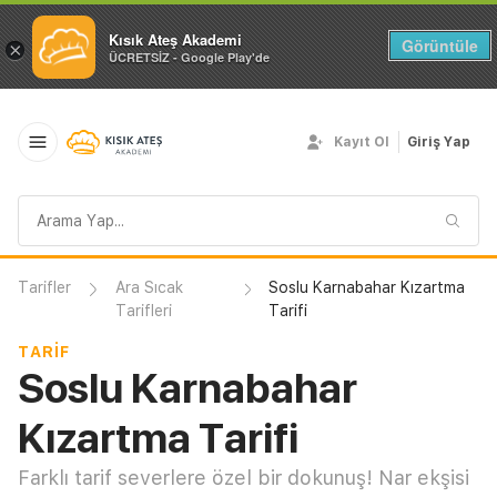
Kısık Ateş Akademi
Görüntüle
×
ÜCRETSİZ - Google Play'de
Kayıt Ol
Giriş Yap
Arama
sorgusu
Tarifler
Ara Sıcak
Soslu Karnabahar Kızartma
Tarifleri
Tarifi
TARIF
Soslu Karnabahar
Kızartma Tarifi
Farklı tarif severlere özel bir dokunuş! Nar ekşisi