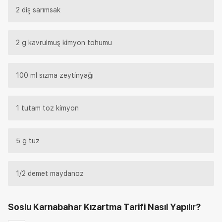
2 diş sarımsak
2 g kavrulmuş kimyon tohumu
100 ml sızma zeytinyağı
1 tutam toz kimyon
5 g tuz
1/2 demet maydanoz
Soslu Karnabahar Kızartma Tarifi
Nasıl Yapılır?