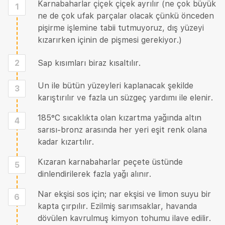
Karnabaharlar çiçek çiçek ayrılır (ne çok büyük
1
ne de çok ufak parçalar olacak çünkü önceden
pişirme işlemine tabii tutmuyoruz, dış yüzeyi
kızarırken içinin de pişmesi gerekiyor.)
2
Sap kısımları biraz kısaltılır.
Un ile bütün yüzeyleri kaplanacak şekilde
3
karıştırılır ve fazla un süzgeç yardımı ile elenir.
185°C sıcaklıkta olan kızartma yağında altın
4
sarısı-bronz arasında her yeri eşit renk olana
kadar kızartılır.
Kızaran karnabaharlar peçete üstünde
5
dinlendirilerek fazla yağı alınır.
Nar ekşisi sos için; nar ekşisi ve limon suyu bir
6
kapta çırpılır. Ezilmiş sarımsaklar, havanda
dövülen kavrulmuş kimyon tohumu ilave edilir.