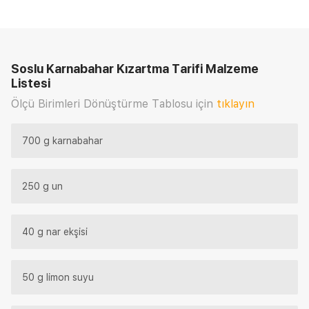
Soslu Karnabahar Kızartma Tarifi
Malzeme
Listesi
Ölçü Birimleri Dönüştürme Tablosu için
tıklayın
700 g karnabahar
250 g un
40 g nar ekşisi
50 g limon suyu