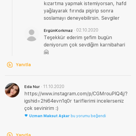
kızartma yapmak istemiyorsan, hafd
yağlayarak fırında pişirip sonra
soslamayı deneyebilirsin. Sevgiler
·
02.10.2020
ErgünKorkmaz
Teşekkür ederim şefim bugün
deniyorum çok sevdiğim karnibahari
🤗
Yanıtla
·
11.10.2020
Eda Nur
https://www.instagram.com/p/CGMrouPlQ4j/?
igshid=2hi64evn1q0r tariflerimi incelerseniz
çok sevinirim :)
Uzman
Maksut Aşkar
bu yorumu beğendi
Yanıtla