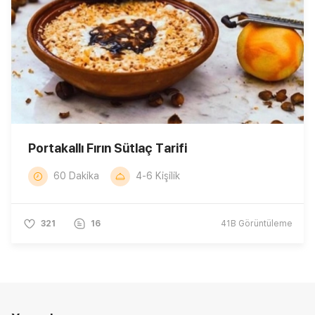
Portakallı Fırın Sütlaç Tarifi
60 Dakika
4-6 Kişilik
321
16
41B
Görüntüleme