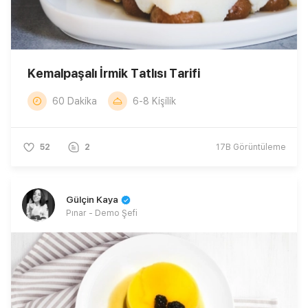
Kemalpaşalı İrmik Tatlısı Tarifi
60 Dakika
6-8 Kişilik
52
2
17B
Görüntüleme
Gülçin Kaya
Pınar - Demo Şefi