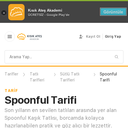
Kısık Ateş Akademi
Görüntüle
×
ÜCRETSİZ - Google Play'de
Kayıt Ol
Giriş Yap
Arama
sorgusu
Tarifler
Tatlı
Sütlü Tatlı
Spoonful
Tarifleri
Tarifleri
Tarifi
TARIF
Spoonful Tarifi
Son yılların en sevilen tatlıları arasında yer alan
Spoonful Kaşık Tatlısı, borcamda kolayca
hazırlanabilen pratik ve göz alıcı bir lezzettir.