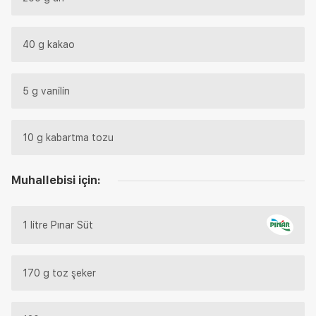
40 g kakao
5 g vanilin
10 g kabartma tozu
Muhallebisi için:
1 litre Pınar Süt
170 g toz şeker