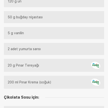
120 g un
50 g buğday nişastası
5 g vanilin
2 adet yumurta sarısı
20 g Pınar Tereyağı
200 ml Pınar Krema (soğuk)
Çikolata Sosu için: