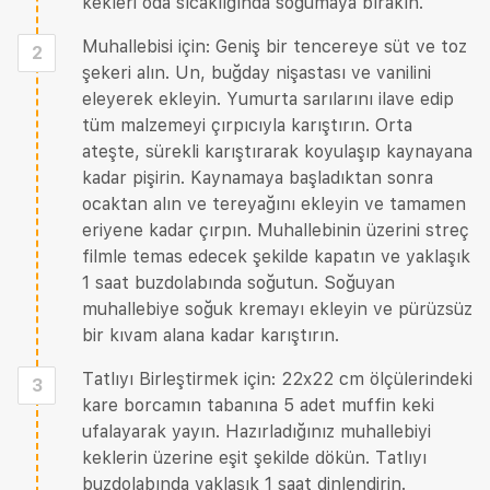
kekleri oda sıcaklığında soğumaya bırakın.
Muhallebisi için: Geniş bir tencereye süt ve toz
2
şekeri alın. Un, buğday nişastası ve vanilini
eleyerek ekleyin. Yumurta sarılarını ilave edip
tüm malzemeyi çırpıcıyla karıştırın. Orta
ateşte, sürekli karıştırarak koyulaşıp kaynayana
kadar pişirin. Kaynamaya başladıktan sonra
ocaktan alın ve tereyağını ekleyin ve tamamen
eriyene kadar çırpın. Muhallebinin üzerini streç
filmle temas edecek şekilde kapatın ve yaklaşık
1 saat buzdolabında soğutun. Soğuyan
muhallebiye soğuk kremayı ekleyin ve pürüzsüz
bir kıvam alana kadar karıştırın.
Tatlıyı Birleştirmek için: 22x22 cm ölçülerindeki
3
kare borcamın tabanına 5 adet muffin keki
ufalayarak yayın. Hazırladığınız muhallebiyi
keklerin üzerine eşit şekilde dökün. Tatlıyı
buzdolabında yaklaşık 1 saat dinlendirin.