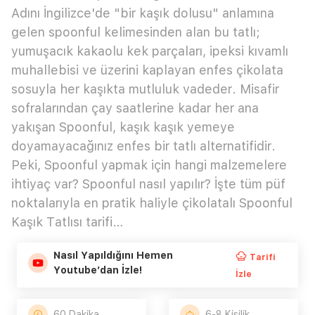
Adını İngilizce'de "bir kaşık dolusu" anlamına
gelen spoonful kelimesinden alan bu tatlı;
yumuşacık kakaolu kek parçaları, ipeksi kıvamlı
muhallebisi ve üzerini kaplayan enfes çikolata
sosuyla her kaşıkta mutluluk vadeder. Misafir
sofralarından çay saatlerine kadar her ana
yakışan Spoonful, kaşık kaşık yemeye
doyamayacağınız enfes bir tatlı alternatifidir.
Peki, Spoonful yapmak için hangi malzemelere
ihtiyaç var? Spoonful nasıl yapılır? İşte tüm püf
noktalarıyla en pratik haliyle çikolatalı Spoonful
Kaşık Tatlısı tarifi…
Nasıl Yapıldığını Hemen
Tarifi
Youtube’dan İzle!
İzle
60 Dakika
6-8 Kişilik