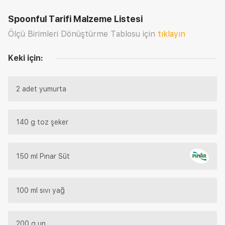
Spoonful Tarifi
Malzeme Listesi
Ölçü Birimleri Dönüştürme Tablosu için
tıklayın
Keki için:
2 adet yumurta
140 g toz şeker
150 ml Pınar Süt
100 ml sıvı yağ
200 g un