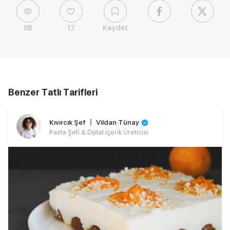
5B
17
Kaydet
Benzer Tatlı Tarifleri
Kıvırcık Şef 〡 Vildan Tünay
Pasta Şefi & Dijital İçerik Üreticisi