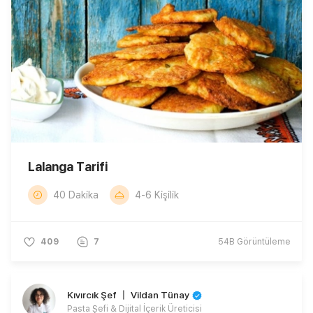
Lalanga Tarifi
40 Dakika
4-6 Kişilik
409
7
54B
Görüntüleme
Kıvırcık Şef 〡 Vildan Tünay
Pasta Şefi & Dijital İçerik Üreticisi