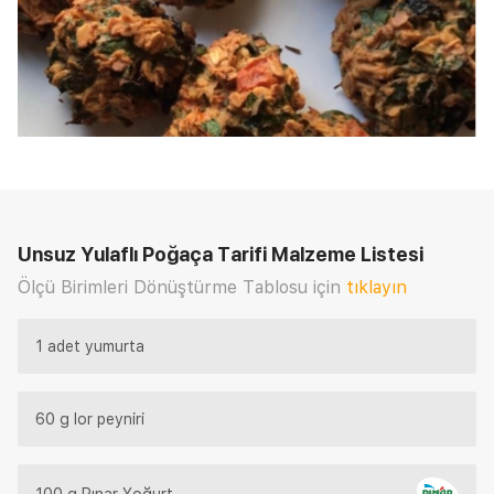
Unsuz Yulaflı Poğaça Tarifi
Malzeme Listesi
Ölçü Birimleri Dönüştürme Tablosu için
tıklayın
1 adet yumurta
60 g lor peyniri
100 g Pınar Yoğurt