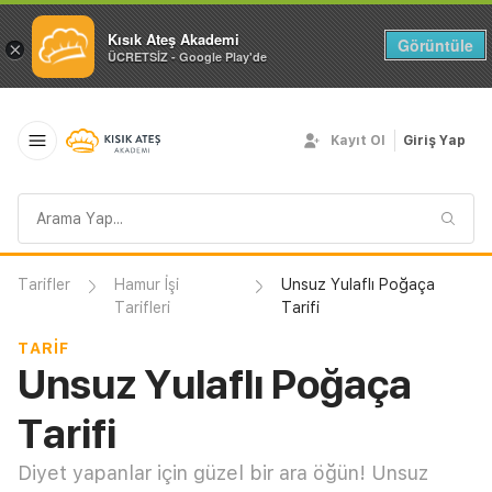
Kısık Ateş Akademi
Görüntüle
×
ÜCRETSİZ - Google Play'de
Kayıt Ol
Giriş Yap
Arama
sorgusu
Tarifler
Hamur İşi
Unsuz Yulaflı Poğaça
Tarifleri
Tarifi
TARIF
Unsuz Yulaflı Poğaça
Tarifi
Diyet yapanlar için güzel bir ara öğün! Unsuz