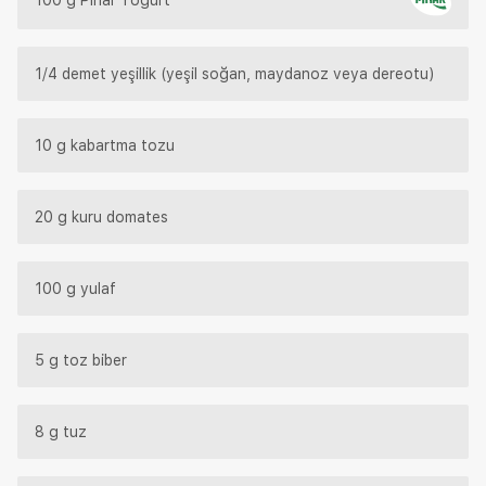
1/4 demet yeşillik (yeşil soğan, maydanoz veya dereotu)
10 g kabartma tozu
20 g kuru domates
100 g yulaf
5 g toz biber
8 g tuz