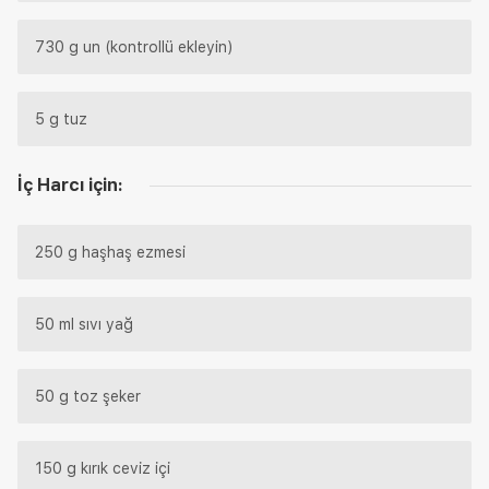
730 g un (kontrollü ekleyin)
5 g tuz
İç Harcı için:
250 g haşhaş ezmesi
50 ml sıvı yağ
50 g toz şeker
150 g kırık ceviz içi