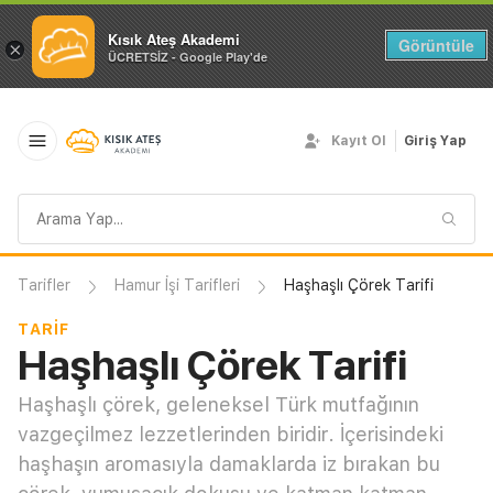
Kısık Ateş Akademi
Görüntüle
×
ÜCRETSİZ - Google Play'de
Kayıt Ol
Giriş Yap
Arama
sorgusu
Tarifler
Hamur İşi Tarifleri
Haşhaşlı Çörek Tarifi
TARIF
Haşhaşlı Çörek Tarifi
Haşhaşlı çörek, geleneksel Türk mutfağının
vazgeçilmez lezzetlerinden biridir. İçerisindeki
haşhaşın aromasıyla damaklarda iz bırakan bu