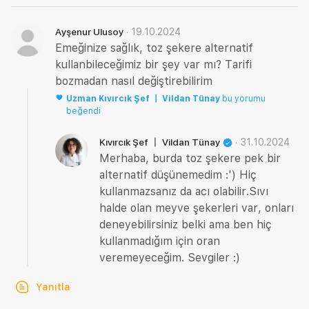
·
19.10.2024
Ayşenur Ulusoy
Emeğinize sağlık, toz şekere alternatif
kullanbileceğimiz bir şey var mı? Tarifi
bozmadan nasıl değiştirebilirim
Uzman
Kıvırcık Şef 〡 Vildan Tünay
bu yorumu
beğendi
·
31.10.2024
Kıvırcık Şef 〡 Vildan Tünay
Merhaba, burda toz şekere pek bir
alternatif düşünemedim :') Hiç
kullanmazsanız da acı olabilir.Sıvı
halde olan meyve şekerleri var, onları
deneyebilirsiniz belki ama ben hiç
kullanmadığım için oran
veremeyeceğim. Sevgiler :)
Yanıtla