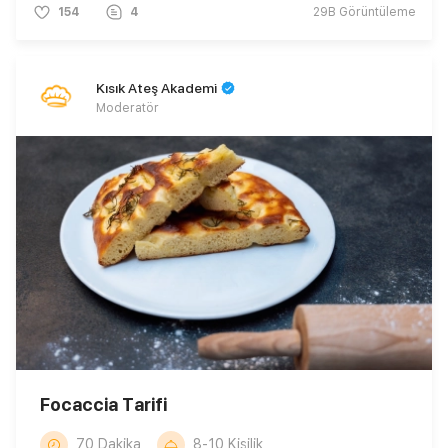
154
4
29B
Görüntüleme
Kısık Ateş Akademi
Moderatör
Focaccia Tarifi
70 Dakika
8-10 Kişilik