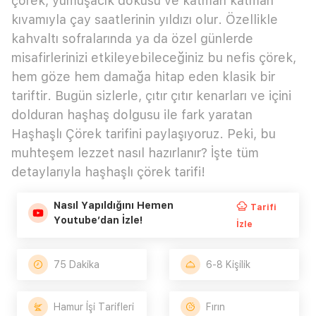
çörek, yumuşacık dokusu ve katman katman
kıvamıyla çay saatlerinin yıldızı olur. Özellikle
kahvaltı sofralarında ya da özel günlerde
misafirlerinizi etkileyebileceğiniz bu nefis çörek,
hem göze hem damağa hitap eden klasik bir
tariftir. Bugün sizlerle, çıtır çıtır kenarları ve içini
dolduran haşhaş dolgusu ile fark yaratan
Haşhaşlı Çörek tarifini paylaşıyoruz. Peki, bu
muhteşem lezzet nasıl hazırlanır? İşte tüm
detaylarıyla haşhaşlı çörek tarifi!
Nasıl Yapıldığını Hemen
Tarifi
Youtube’dan İzle!
İzle
75 Dakika
6-8 Kişilik
Hamur İşi Tarifleri
Fırın