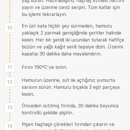
yağ sürün. Hazırladığınız haşhaş ezmesi harcını
yayın ve üzerine ceviz serpin. Tüm katlar için
bu işlemi tekrarlayın.
En üst kata hiçbir şey sürmeden, hamuru
10
yaklaşık 2 parmak genişliğinde şeritler halinde
kesin. Her bir şeridi iki ucundan tutarak hafifçe
büzün ve yağlı kağıt serili tepsiye dizin. Üzerini
kapatıp 30 dakika daha mayalandırın.
11
Fırını 190°C’ye ısıtın.
Hamurun üzerine, süt ile açtığınız yumurta
12
sarısını sürün. Hamuru bıçakla 3 eşit parçaya
kesin.
Önceden ısıtılmış fırında, 30 dakika boyunca
13
kontrollü şekilde pişirin.
Pişen haşhaşlı çörekleri fırından çıkarın ve
14