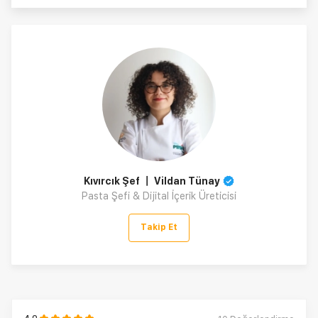
Kıvırcık Şef 〡 Vildan Tünay
Pasta Şefi & Dijital İçerik Üreticisi
Takip Et