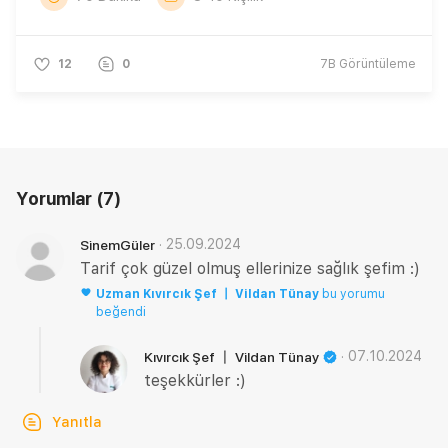
12
0
7B
Görüntüleme
Yorumlar
(7)
·
25.09.2024
SinemGüler
Tarif çok güzel olmuş ellerinize sağlık şefim :)
Uzman
Kıvırcık Şef 〡 Vildan Tünay
bu yorumu
beğendi
·
07.10.2024
Kıvırcık Şef 〡 Vildan Tünay
teşekkürler :)
Yanıtla