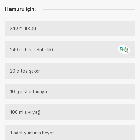
Hamuru için:
240 ml ılık su
240 ml Pınar Süt (ılık)
20 g toz şeker
10 g instant maya
100 ml sıvı yağ
1 adet yumurta beyazı