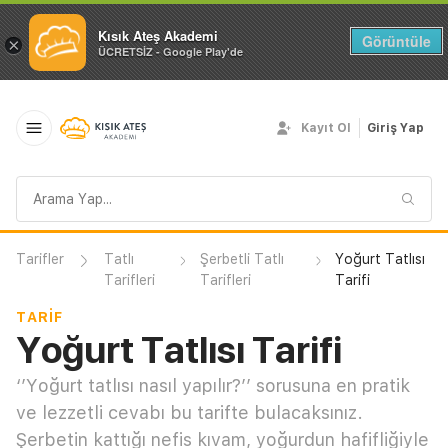
Kısık Ateş Akademi
Görüntüle
×
ÜCRETSİZ - Google Play'de
Kayıt Ol
Giriş Yap
Arama
sorgusu
Tarifler
Tatlı
Şerbetli Tatlı
Yoğurt Tatlısı
Tarifleri
Tarifleri
Tarifi
TARIF
Yoğurt Tatlısı Tarifi
‘’Yoğurt tatlısı nasıl yapılır?’’ sorusuna en pratik
ve lezzetli cevabı bu tarifte bulacaksınız.
Şerbetin kattığı nefis kıvam, yoğurdun hafifliğiyle