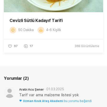
Cevizli Sütlü Kadayıf Tarifi
50 Dakika
4-6 Kişilik
97
17
38B
Görüntüleme
Yorumlar
(2)
·
01.03.2025
Arabi Acu Şener
Tarif var ama malzeme listesi yok
Uzman
Kısık Ateş Akademi
bu yorumu beğendi