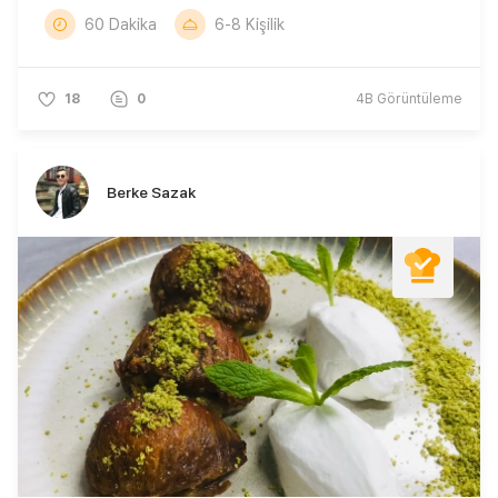
60 Dakika
6-8 Kişilik
18
0
4B
Görüntüleme
Berke Sazak