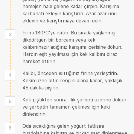
homojen hale gelene kadar çırpın. Karışıma
karbonatı ekleyin karıştırın. Azar azar unu
ekleyin ve karıştırmaya devam edin.
Fırını 180°C’ye ısıtın. Bu sırada yağlanmış
3
dikdörtgen bir borcamı veya kek
kalıbınıhazırladığınız karışımı içerisine dökün.
Harcın eşit yayılması için kek kalıbını biraz
hareket ettirin.
Kalıbı, önceden ısıttığınız fırına yerleştirin.
4
Kekin üzeri altın rengini alana kadar, yaklaşık
45 dakika pişirin.
Kek piştikten sonra, ılık şerbeti üzerine dökün
5
ve şerbetin tamamen çekmesi için keki
dinlendirin.
Oda sıcaklığına gelen yoğurt tatlısını
6
buzdolabına kaldırın ve birkaç saat dinlenmeye