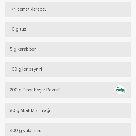
1/4 demet dereotu
10 g tuz
5 g karabiber
100 g lor peyniri
200 g Pınar Kaşar Peyniri
80 g Abalı Mısır Yağı
400 g yulaf unu