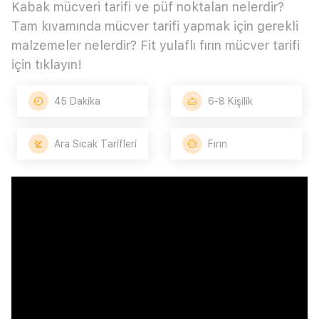
Kabak mücveri tarifi ve püf noktaları nelerdir?
Tam kıvamında mücver tarifi yapmak için gerekli
malzemeler nelerdir? Fit yulaflı fırın mücver tarifi
için tıklayın!
45 Dakika
6-8 Kişilik
Ara Sıcak Tarifleri
Fırın