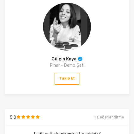
Gülçin Kaya
Pınar - Demo Şefi
Takip Et
5.0
1
Değerlendirme
Tarifi değerlendirmek ister misiniz?