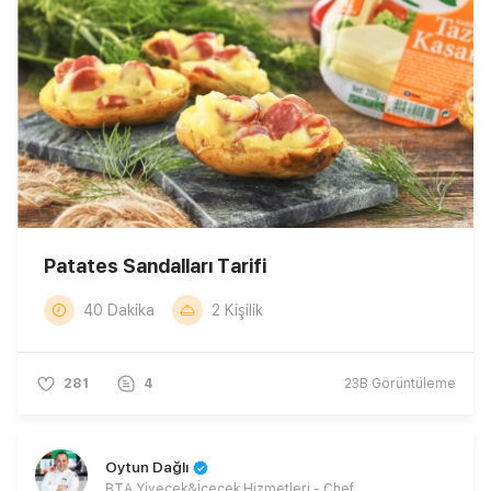
Patates Sandalları Tarifi
40 Dakika
2 Kişilik
281
4
23B
Görüntüleme
Oytun Dağlı
BTA Yiyecek&İçecek Hizmetleri - Chef