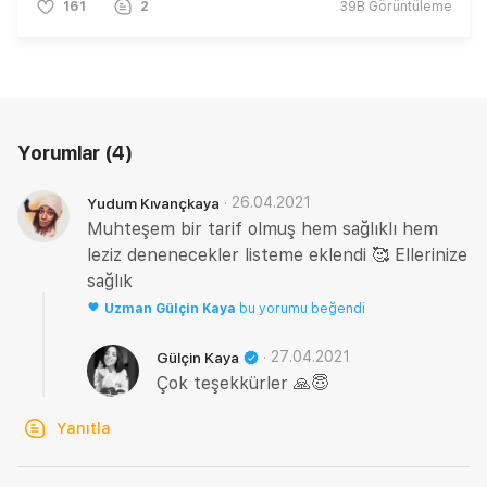
161
2
39B
Görüntüleme
Yorumlar
(4)
·
26.04.2021
Yudum Kıvançkaya
Muhteşem bir tarif olmuş hem sağlıklı hem
leziz denenecekler listeme eklendi 🥰 Ellerinize
sağlık
Uzman
Gülçin Kaya
bu yorumu beğendi
·
27.04.2021
Gülçin Kaya
Çok teşekkürler 🙏😇
Yanıtla