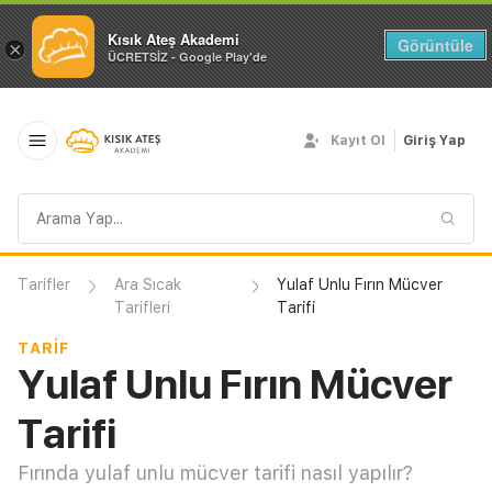
Kısık Ateş Akademi
Görüntüle
×
ÜCRETSİZ - Google Play'de
Kayıt Ol
Giriş Yap
Arama
sorgusu
Tarifler
Ara Sıcak
Yulaf Unlu Fırın Mücver
Tarifleri
Tarifi
TARIF
Yulaf Unlu Fırın Mücver
Tarifi
Fırında yulaf unlu mücver tarifi nasıl yapılır?