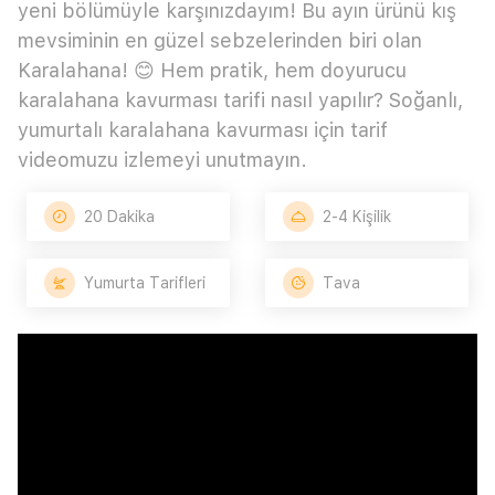
yeni bölümüyle karşınızdayım! Bu ayın ürünü kış
mevsiminin en güzel sebzelerinden biri olan
Karalahana! 😊 Hem pratik, hem doyurucu
karalahana kavurması tarifi nasıl yapılır? Soğanlı,
yumurtalı karalahana kavurması için tarif
videomuzu izlemeyi unutmayın.
20 Dakika
2-4 Kişilik
Yumurta Tarifleri
Tava