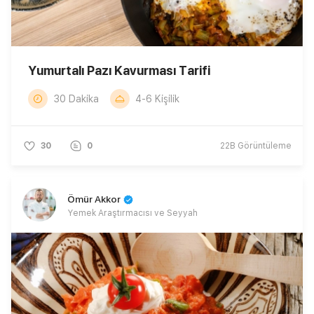
Yumurtalı Pazı Kavurması Tarifi
30 Dakika
4-6 Kişilik
30
0
22B
Görüntüleme
Ömür Akkor
Yemek Araştırmacısı ve Seyyah