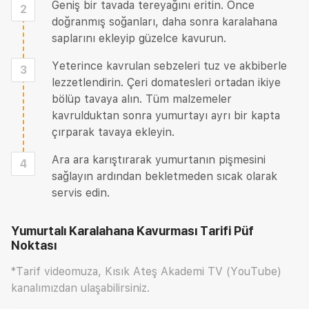
Geniş bir tavada tereyağını eritin. Önce
2
doğranmış soğanları, daha sonra karalahana
saplarını ekleyip güzelce kavurun.
Yeterince kavrulan sebzeleri tuz ve akbiberle
3
lezzetlendirin. Çeri domatesleri ortadan ikiye
bölüp tavaya alın. Tüm malzemeler
kavrulduktan sonra yumurtayı ayrı bir kapta
çırparak tavaya ekleyin.
Ara ara karıştırarak yumurtanın pişmesini
4
sağlayın ardından bekletmeden sıcak olarak
servis edin.
Yumurtalı Karalahana Kavurması Tarifi
Püf
Noktası
*Tarif videomuza, Kısık Ateş Akademi TV (YouTube)
kanalımızdan ulaşabilirsiniz.