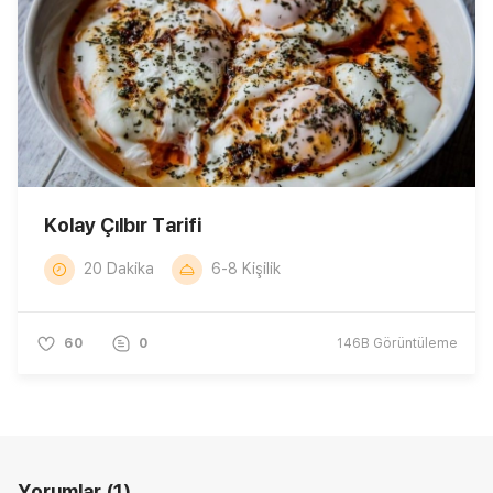
Kolay Çılbır Tarifi
20 Dakika
6-8 Kişilik
60
0
146B
Görüntüleme
Yorumlar
(1)