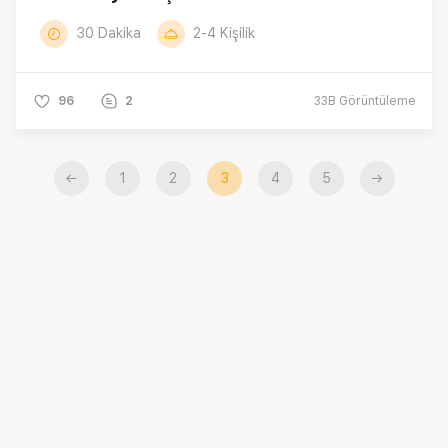
30 Dakika
2-4 Kişilik
96
2
33B
Görüntüleme
←
1
2
3
4
5
→