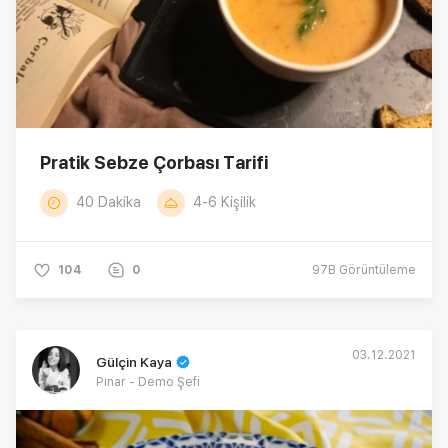
Pratik Sebze Çorbası Tarifi
40 Dakika
4-6 Kişilik
104
0
97B
Görüntüleme
03.12.2021
Gülçin Kaya
Pınar - Demo Şefi