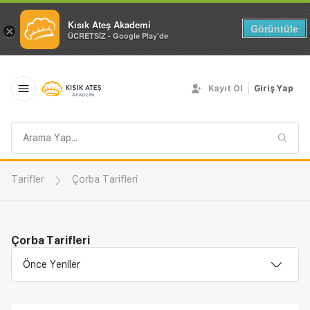
Kısık Ateş Akademi
Görüntüle
×
ÜCRETSİZ - Google Play'de
Kayıt Ol
Giriş Yap
Arama
sorgusu
Tarifler
Çorba Tarifleri
Çorba Tarifleri
Önce Yeniler