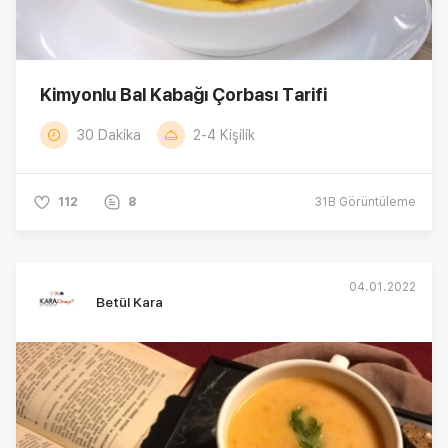
Kimyonlu Bal Kabağı Çorbası Tarifi
30 Dakika
2-4 Kişilik
112
8
31B
Görüntüleme
04.01.2022
Betül Kara