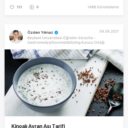
131
6
148B
Görüntüleme
09.06.2021
Özden Yılmaz
Beykent Üniversitesi Öğretim Görevlisi -
Gastromedya/Gourmet&Styling Kurucu Ortağı
Kinoalı Ayran Aşı Tarifi