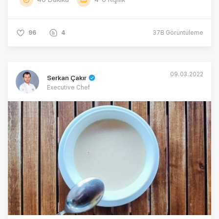
96
4
37B
Görüntüleme
09.03.2022
Serkan Çakır
Executive Chef