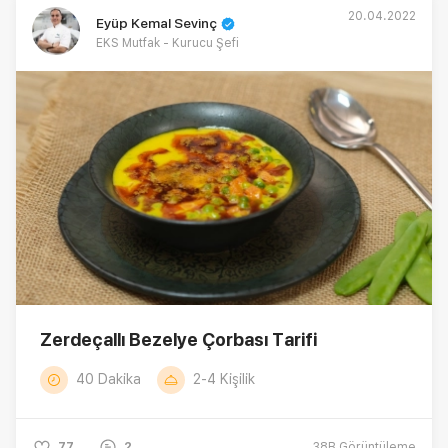
20.04.2022
Eyüp Kemal Sevinç
EKS Mutfak - Kurucu Şefi
Zerdeçallı Bezelye Çorbası Tarifi
40 Dakika
2-4 Kişilik
77
2
38B
Görüntüleme