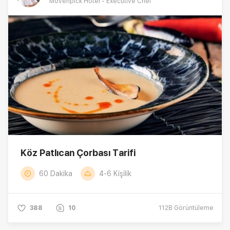
Mövenpick Hotel - Executive Chef
Köz Patlıcan Çorbası Tarifi
60 Dakika
4-6 Kişilik
388
10
112B
Görüntüleme