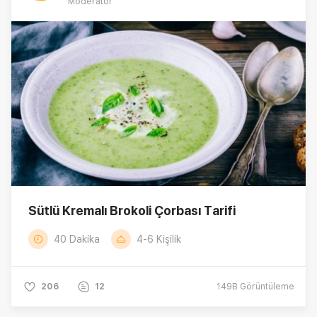
Moderatör
Sütlü Kremalı Brokoli Çorbası Tarifi
40 Dakika
4-6 Kişilik
206
12
149B
Görüntüleme