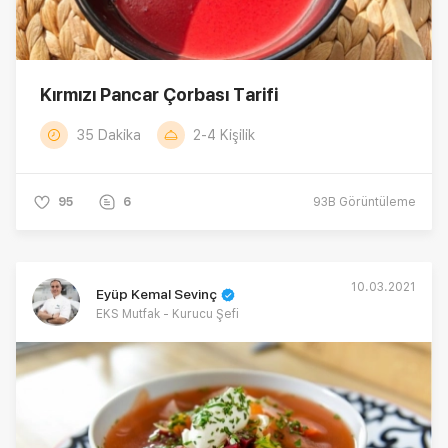
Kırmızı Pancar Çorbası Tarifi
35 Dakika
2-4 Kişilik
95
6
93B
Görüntüleme
10.03.2021
Eyüp Kemal Sevinç
EKS Mutfak - Kurucu Şefi