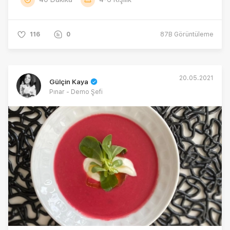
116
0
87B
Görüntüleme
20.05.2021
Gülçin Kaya
Pınar - Demo Şefi