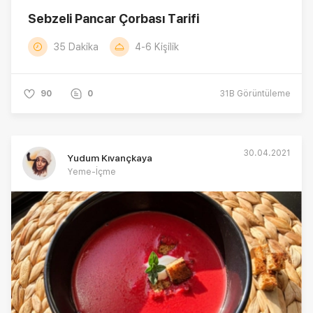
Sebzeli Pancar Çorbası Tarifi
35 Dakika
4-6 Kişilik
90
0
31B
Görüntüleme
30.04.2021
Yudum Kıvançkaya
Yeme-İçme