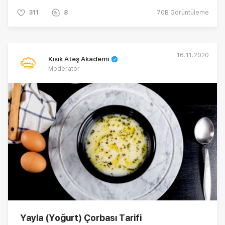
311
8
70B
Görüntüleme
16.11.2020
Kısık Ateş Akademi
Moderatör
Yayla (Yoğurt) Çorbası Tarifi