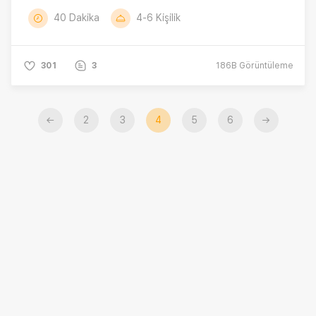
40 Dakika
4-6 Kişilik
301
3
186B
Görüntüleme
←
2
3
4
5
6
→