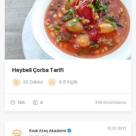
Heybeli Çorba Tarifi
50 Dakika
4-6 Kişilik
100
4
61B
Görüntüleme
15.01.2021
Kısık Ateş Akademi