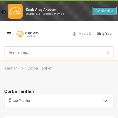
Kısık Ateş Akademi
Görüntüle
×
ÜCRETSİZ - Google Play'de
Kayıt Ol
Giriş Yap
Arama
sorgusu
Tarifler
Çorba Tarifleri
Çorba Tarifleri
Önce Yeniler