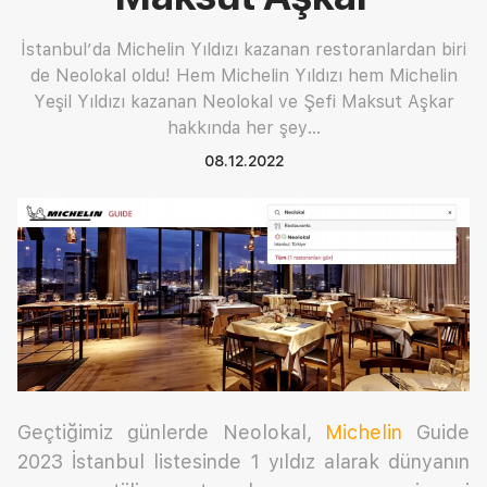
İstanbul’da Michelin Yıldızı kazanan restoranlardan biri
de Neolokal oldu! Hem Michelin Yıldızı hem Michelin
Yeşil Yıldızı kazanan Neolokal ve Şefi Maksut Aşkar
hakkında her şey…
08.12.2022
Geçtiğimiz günlerde Neolokal,
Michelin
Guide
2023 İstanbul listesinde 1 yıldız alarak dünyanın