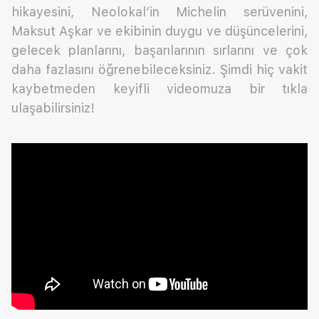
hikayesini, Neolokal’in Michelin serüvenini,
Maksut Aşkar ve ekibinin duygu ve düşüncelerini,
gelecek planlarını, başarılarının sırlarını ve çok
daha fazlasını öğrenebileceksiniz. Şimdi hiç vakit
kaybetmeden keyifli videomuza bir tıkla
ulaşabilirsiniz!