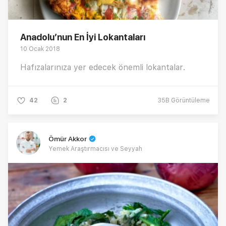
Anadolu’nun En İyi Lokantaları
10 Ocak 2018
Hafızalarınıza yer edecek önemli lokantalar.
42
2
35B
Görüntüleme
Ömür Akkor
Yemek Araştırmacısı ve Seyyah