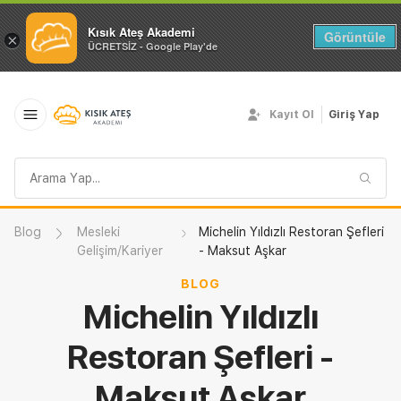
Kısık Ateş Akademi
Görüntüle
×
ÜCRETSİZ - Google Play'de
Kayıt Ol
Giriş Yap
Arama
sorgusu
Blog
Mesleki
Michelin Yıldızlı Restoran Şefleri
Gelişim/Kariyer
- Maksut Aşkar
BLOG
Michelin Yıldızlı
Restoran Şefleri -
Maksut Aşkar