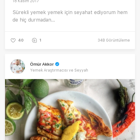
18 Kasım 2017
Sürekli yemek yemek için seyahat ediyorum hem
de hiç durmadan…
40
1
34B
Görüntüleme
Ömür Akkor
Yemek Araştırmacısı ve Seyyah