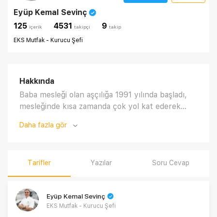
Eyüp Kemal Sevinç
125
4531
9
i̇çerik
takipçi
takip
EKS Mutfak - Kurucu Şefi
Hakkında
Baba mesleği olan aşçılığa 1991 yılında başladı,
mesleğinde kısa zamanda çok yol kat ederek
Türk mutfağına farklı bir bakış açısı ve birçok ilki
Daha fazla gör
kazandırdı. 1995 yılında ilk defa düzenlenen
ulusal aşçılık yarışmasında Türkiye birincisi
seçilerek bir ilki gerçekleştirdi. 1996 yılında
Tarifler
Yazılar
Soru Cevap
İngiltere’nin başkenti Londra’da düzenlenen
Dünya Aşçılar yarışmasında hamur işi dalında
altın madalya kazanarak yine bir ilki
Eyüp Kemal Sevinç
gerçekleştirip uluslararası yemek yarışmalarında
EKS Mutfak - Kurucu Şefi
Türkiye’ye ilk altın madalyayı kazandıran isim