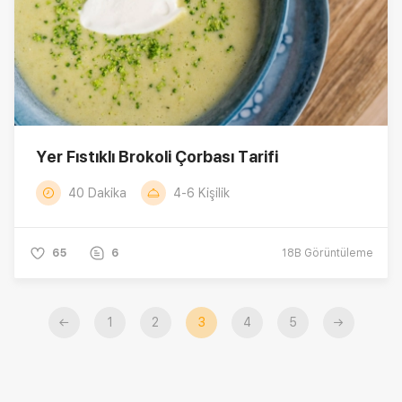
Yer Fıstıklı Brokoli Çorbası Tarifi
40 Dakika
4-6 Kişilik
65
6
18B
Görüntüleme
←
1
2
3
4
5
→