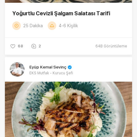
alan Eyüp Kemal Sevinç; 2009 yılında Kalamış'ta
Hobimle Mutluyum Lezzet Okulunu, 2011 yılı
Yoğurtlu Cevizli Şalgam Salatası Tarifi
Haziran ayında ise Koşuyolu'nda Anadolu
yakasının diplomalı eğitim veren ilk aşçılık okulu
25 Dakika
4-6 Kişilik
olan EKS Mutfak Akademisini kurmuştur. Eyüp
Kemal Sevinç, evli ve iki çocuk babasıdır.
68
2
64B
Görüntüleme
Eyüp Kemal Sevinç
EKS Mutfak - Kurucu Şefi