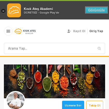
Kısık Ateş Akademi
Görüntüle
×
ÜCRETSİZ - Google Play'de
Kayıt Ol
Giriş Yap
Arama
sorgusu
Uzmana Sor
Takip Et