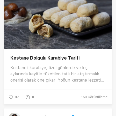
Kestane Dolgulu Kurabiye Tarifi
Kestaneli kurabiye, özel günlerde ve kış
aylarında keyifle tüketilen tatlı bir atıştırmalık
önerisi olarak öne çıkar. Yoğun kestane lezzeti
ve tatlı dokusuyla iştah kabartan bu kurabiyeler,
kestane sevenler için ideal bir tercihtir. İşte
37
0
15B
Görüntüleme
damakları şenlendiren bu tadına doyum olmaz
kestane dolgulu kurabiye tarifinin tüm detayları!
Pratik kurabiye hamuru için gerekli malzemeler,