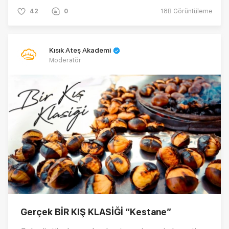
yaparken dikkat edilmesi gereken püf noktaları
42
0
18B
Görüntüleme
nelerdir? Hepsi ve daha fazlası için tam
kıvamında kestaneli sufle tarifi ile karşınızdayız.
Kısık Ateş Akademi
Moderatör
Gerçek BİR KIŞ KLASİĞİ “Kestane”