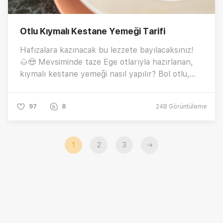
Otlu Kıymalı Kestane Yemeği Tarifi
Hafızalara kazınacak bu lezzete bayılacaksınız!
🌰😍 Mevsiminde taze Ege otlarıyla hazırlanan,
kıymalı kestane yemeği nasıl yapılır? Bol otlu,
kıymalı kestane yemeği yapmanın püf noktaları
nelerdir?
97
8
24B
Görüntüleme
1
2
3
→