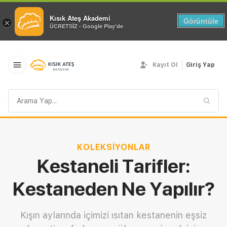
Kısık Ateş Akademi
Görüntüle
×
ÜCRETSİZ - Google Play'de
Kayıt Ol
Giriş Yap
Arama
sorgusu
KOLEKSIYONLAR
Kestaneli Tarifler:
Kestaneden Ne Yapılır?
Kışın aylarında içimizi ısıtan kestanenin eşsiz