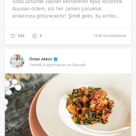
Soba üstünde yapılan kestanenin eşsiz lezzetine
duyulan özlem, sizi her zaman çocukluk
anılarınıza götürecektir! Şimdi gelin, bu enfes
kestane lezzetini yakından tanıyalım.
143
3
132B
Görüntüleme
Ömür Akkor
Yemek Araştırmacısı ve Seyyah