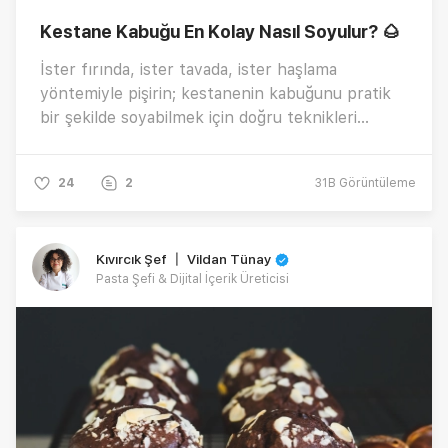
Kestane Kabuğu En Kolay Nasıl Soyulur? 🌰
İster fırında, ister tavada, ister haşlama
yöntemiyle pişirin; kestanenin kabuğunu pratik
bir şekilde soyabilmek için doğru teknikleri
bilmek önemlidir. Peki, kestane kabuğu en kolay
nasıl soyulur? Tüm detaylar burada!
24
2
31B
Görüntüleme
Kıvırcık Şef 〡 Vildan Tünay
Pasta Şefi & Dijital İçerik Üreticisi