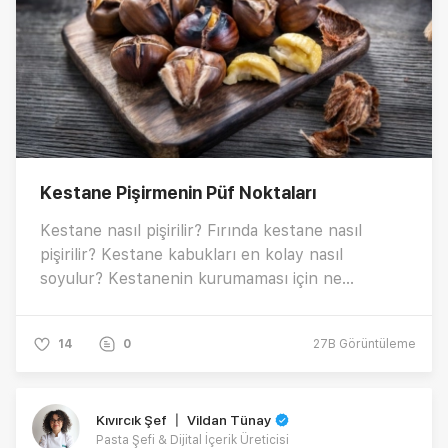
Kestane Pişirmenin Püf Noktaları
Kestane nasıl pişirilir? Fırında kestane nasıl
pişirilir? Kestane kabukları en kolay nasıl
soyulur? Kestanenin kurumaması için ne
yapmalısınız? Hepsi ve çok daha fazlası için
yazımızı incelemeyi unutmayın! 🌰🤎
14
0
27B
Görüntüleme
Kıvırcık Şef 〡 Vildan Tünay
Pasta Şefi & Dijital İçerik Üreticisi