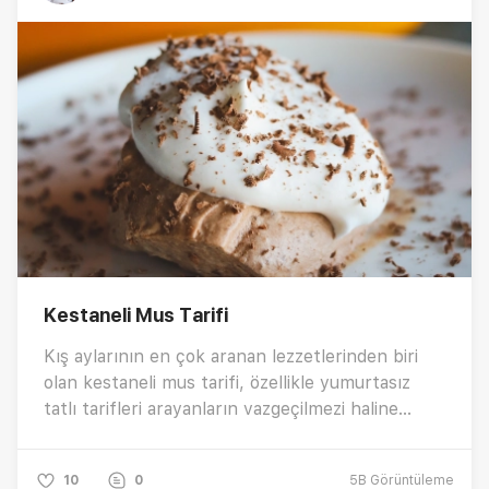
Kestaneli Mus Tarifi
Kış aylarının en çok aranan lezzetlerinden biri
olan kestaneli mus tarifi, özellikle yumurtasız
tatlı tarifleri arayanların vazgeçilmezi haline
geliyor. Evde pratik bir şekilde
hazırlayabileceğiniz bu enfes mus, az
10
0
5B
Görüntüleme
malzemeyle maksimum lezzet sunan özel