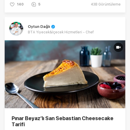
140
5
43B
Görüntüleme
Oytun Dağlı
BTA Yiyecek&İçecek Hizmetleri - Chef
Pınar Beyaz’lı San Sebastian Cheesecake
Tarifi