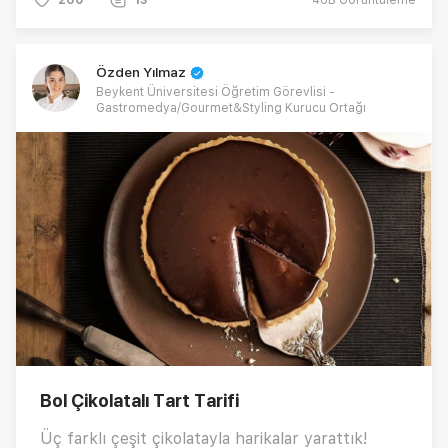
260
13
46B
Görüntüleme
Özden Yılmaz
Beykent Üniversitesi Öğretim Görevlisi -
Gastromedya/Gourmet&Styling Kurucu Ortağı
Bol Çikolatalı Tart Tarifi
Üç farklı çeşit çikolatayla harikalar yarattık!