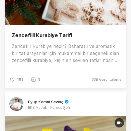
Zencefilli Kurabiye Tarifi
Zencefilli kurabiye nedir? Baharatlı ve aromatik
bir tat arayanlar için mükemmel bir seçenek olan
zencefilli kurabiye, kışın en sevilen tatlarından
biridir. Zencefil, tarçın ve karanfilin
harmanlandığı bu kurabiye tarifi, hem evdeki mis
163
9
33B
Görüntüleme
gibi kokuyu yayıyor hem de yumuşacık dokusuyla
herkesin favorisi oluyor. Zencefilli kurabiye nasıl
yapılır? İşte detaylar...
Eyüp Kemal Sevinç
EKS Mutfak - Kurucu Şefi