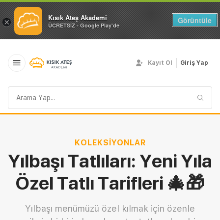
Kısık Ateş Akademi
Görüntüle
×
ÜCRETSİZ - Google Play'de
Kayıt Ol
Giriş Yap
Arama
sorgusu
KOLEKSIYONLAR
Yılbaşı Tatlıları: Yeni Yıla
Özel Tatlı Tarifleri 🎄🎁
Yılbaşı menümüzü özel kılmak için özenle