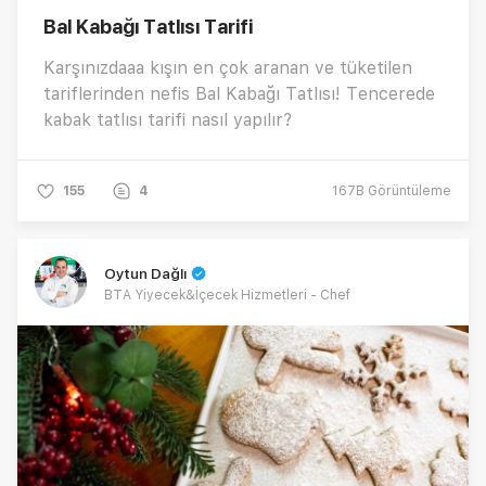
Bal Kabağı Tatlısı Tarifi
Karşınızdaaa kışın en çok aranan ve tüketilen
tariflerinden nefis Bal Kabağı Tatlısı! Tencerede
kabak tatlısı tarifi nasıl yapılır?
155
4
167B
Görüntüleme
Oytun Dağlı
BTA Yiyecek&İçecek Hizmetleri - Chef