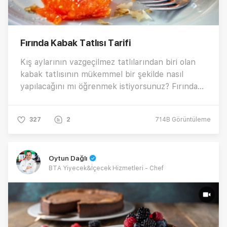
Fırında Kabak Tatlısı Tarifi
Kış aylarının vazgeçilmez tatlılarından biri olan
kabak tatlısının mükemmel bir şekilde nasıl
yapılacağını mı öğrenmek istiyorsunuz? Fırında
karamelleşerek muhteşem bir kıvama ve lezzete
ulaşan kabak tatlısının tarifi nasıl yapılır ?Kabak
327
2
714B
Görüntüleme
tatlısının püf noktaları nelerdir ? Fırında kabak
tatlısının en iyi sonuçları vermesi için bilmeniz
gereken tüm ipuçları burada!
Oytun Dağlı
BTA Yiyecek&İçecek Hizmetleri - Chef