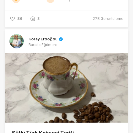
86
3
27B
Görüntüleme
Koray Erdoğdu
Barista Eğitmeni
Sütlü Türk Kahvesi Tarifi