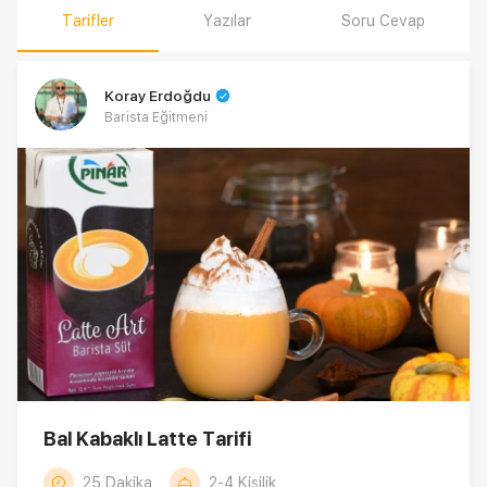
Tarifler
Yazılar
Soru Cevap
Koray Erdoğdu
Barista Eğitmeni
Bal Kabaklı Latte Tarifi
25 Dakika
2-4 Kişilik