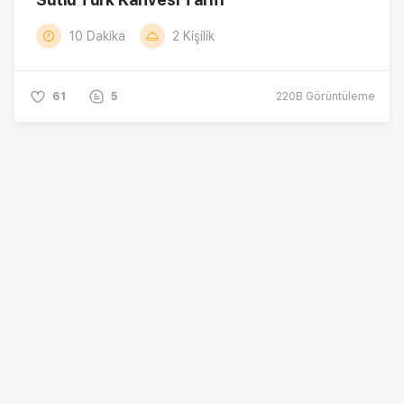
10 Dakika
2 Kişilik
61
5
220B
Görüntüleme