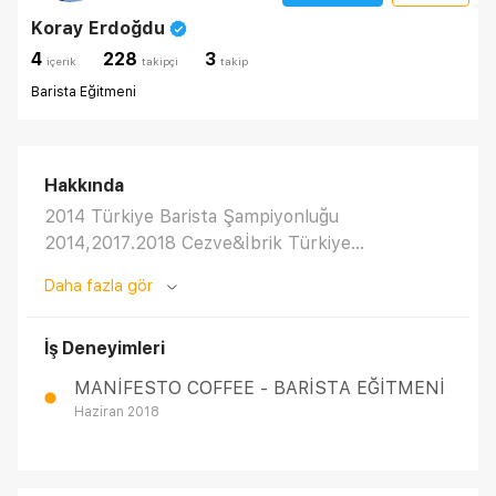
Koray Erdoğdu
4
228
3
i̇çerik
takipçi
takip
Barista Eğitmeni
Hakkında
2014 Türkiye Barista Şampiyonluğu
2014,2017.2018 Cezve&İbrik Türkiye
Şampiyonluğu 2018 Cezve&İbrik Dünya 3.lüğü
Daha fazla gör
Manifesto Coffee Barista Eğitmenlği
İş Deneyimleri
MANİFESTO COFFEE - BARİSTA EĞİTMENİ
Haziran 2018