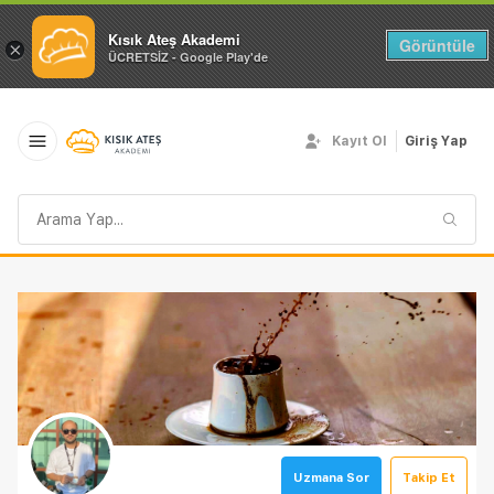
Kısık Ateş Akademi
Görüntüle
×
ÜCRETSİZ - Google Play'de
Kayıt Ol
Giriş Yap
Arama
sorgusu
Uzmana Sor
Takip Et