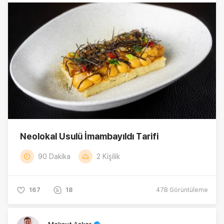
sürdürülebilirliği simgeleyen green star (yeşil
yıldız) ekledi.
Neolokal Usulü İmambayıldı Tarifi
90 Dakika
2 Kişilik
167
18
47B
Görüntüleme