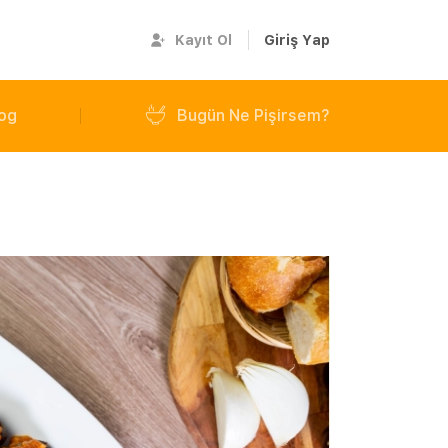
Kayıt Ol
Giriş Yap
og
Bugün Ne Pişirsem?