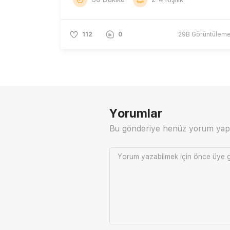
112
0
29B
Görüntülem
Yorumlar
Bu gönderiye henüz yorum yap
Yorum yazabilmek için önce
üye g