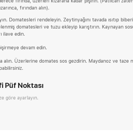
rece fırında, üzerleri kızarana kadar pişirin. (Patlıcan zate
ızarınca, fırından alın).
kıyın. Domatesleri rendeleyin. Zeytinyağını tavada ısıtıp biberi
lenmiş domatesleri ve tuzu ekleyip karıştırın. Kaynayan so
ı ilave edin.
işirmeye devam edin.
na alın. Üzerlerine domates sos gezdirin. Maydanoz ve taze 
abilirsiniz.
fi
Püf Noktası
ze göre ayarlayın.