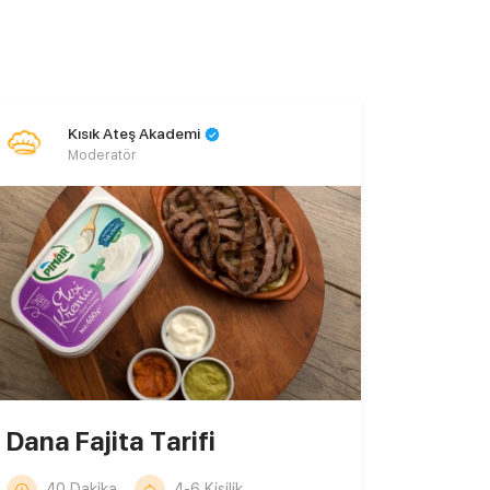
Kısık Ateş Akademi
Moderatör
Dana Fajita Tarifi
40 Dakika
4-6 Kişilik