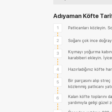
Adıyaman Köfte Tari
1
Patlıcanları közleyin. S
2
Soğanı çok ince doğray
Kıymayı yoğurma kabına 
3
karabiberi ekleyin. İyic
4
Hazırladığınız köfte har
Bir parçasını alıp streç 
5
közlenmiş patlıcanı yatı
Kalan köfte toplarını da
6
yardımıyla gelişi güzel 