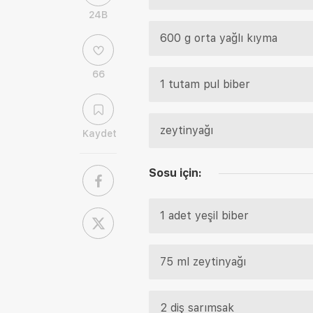
24B
600 g orta yağlı kıyma
66
1 tutam pul biber
zeytinyağı
Kaydet
Sosu için:
1 adet yeşil biber
75 ml zeytinyağı
2 diş sarımsak