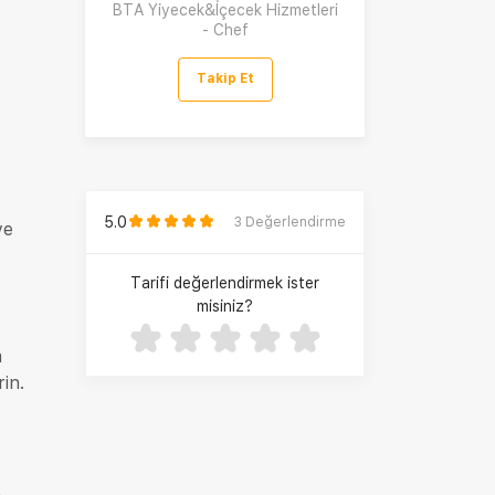
BTA Yiyecek&İçecek Hizmetleri
- Chef
Takip Et
5.0
3
Değerlendirme
ve
Tarifi değerlendirmek ister
misiniz?
a
rin.