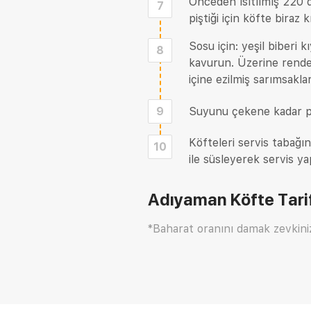
Önceden ısıtılmış 220 de
7
piştiği için köfte biraz k
Sosu için: yeşil biberi 
8
kavurun. Üzerine rende
içine ezilmiş sarımsaklar
9
Suyunu çekene kadar p
Köfteleri servis tabağı
10
ile süsleyerek servis yap
Adıyaman Köfte Tari
*Baharat oranını damak zevkini