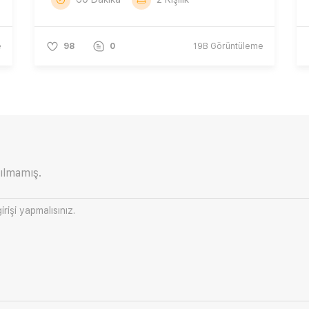
e
98
0
19B
Görüntüleme
ılmamış.
irişi
yapmalısınız.