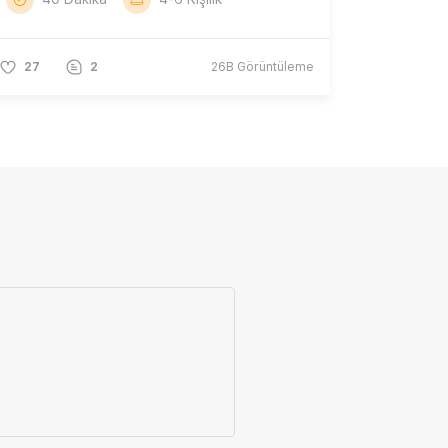
27
2
26B
Görüntüleme