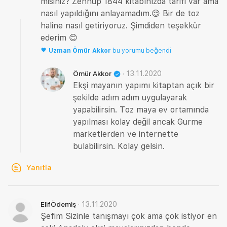
misiniz? Zennup 1844 kitabınızda tarifi var ama
nasıl yapıldığını anlayamadım.😌 Bir de toz
haline nasıl getiriyoruz. Şimdiden teşekkür
ederim 😊
Uzman
Ömür Akkor
bu yorumu beğendi
·
13.11.2020
Ömür Akkor
Ekşi mayanın yapımı kitaptan açık bir
şekilde adım adım uygulayarak
yapabilirsin. Toz maya ev ortamında
yapılması kolay değil ancak Gurme
marketlerden ve internette
bulabilirsin. Kolay gelsin.
Yanıtla
·
13.11.2020
ElifÖdemiş
Şefim Sizinle tanışmayı çok ama çok istiyor en