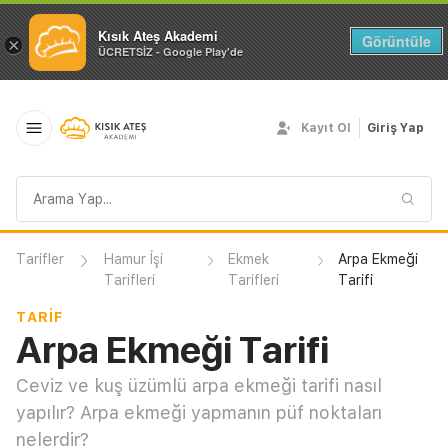
Kısık Ateş Akademi
Görüntüle
×
ÜCRETSİZ - Google Play'de
Kayıt Ol
Giriş Yap
Arama
sorgusu
Tarifler
Hamur İşi
Ekmek
Arpa Ekmeği
Tarifleri
Tarifleri
Tarifi
TARIF
Arpa Ekmeği Tarifi
Ceviz ve kuş üzümlü arpa ekmeği tarifi nasıl
yapılır? Arpa ekmeği yapmanın püf noktaları
nelerdir?