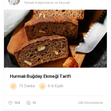
Yemek Araştırmacısı ve Seyyah
Hurmalı Buğday Ekmeği Tarifi
75 Dakika
6-8 Kişilik
124
13
23B
Görüntüleme