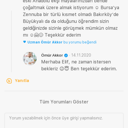
eski Anadolu ekşi mayalarınızdan bende
çoğaltmak üzere almak istiyorum ☺️ Bursa’ya
Zennuba bir türlü kısmet olmadı Bakırköy’de
Büyükyalı da da olduğunu öğrendim sizin
geldiğinizde sizinle görüşmek mümkün olmaz
mı ☺️🤗😊 Teşekkür ederim
Uzman
Ömür Akkor
bu yorumu beğendi
·
14.11.2020
Ömür Akkor
Merhaba Elif, ne zaman istersen
bekleriz 😉😇 Ben teşekkür ederim.
Yanıtla
Tüm Yorumları Göster
Yorum yazabilmek için önce
üye girişi
yapmalısınız.