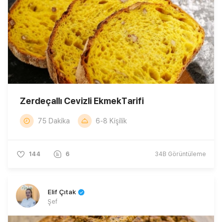
Zerdeçallı Cevizli EkmekTarifi
75 Dakika
6-8 Kişilik
144
6
34B
Görüntüleme
Elif Çıtak
Şef