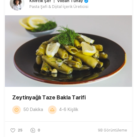
Kıvırcık Şef 〡 Vildan Tünay
Pasta Şefi & Dijital İçerik Üreticisi
Zeytinyağlı Taze Bakla Tarifi
50 Dakika
4-6 Kişilik
25
0
9B
Görüntüleme