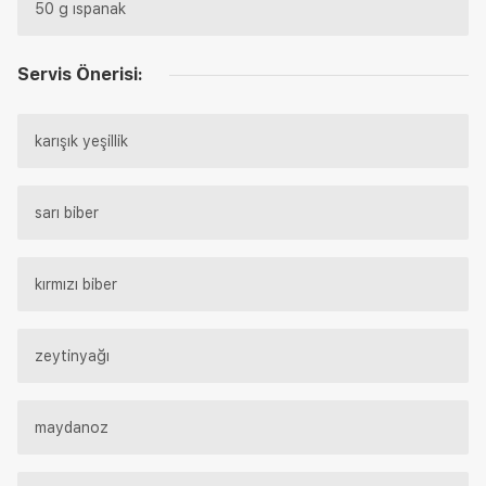
50 g ıspanak
Servis Önerisi:
karışık yeşillik
sarı biber
kırmızı biber
zeytinyağı
maydanoz