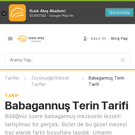
Kısık Ateş Akademi
Görüntüle
×
ÜCRETSİZ - Google Play'de
Kayıt Ol
Giriş Yap
Arama
sorgusu
Tarifler
Zeytinyağlı/Sebzeli
Babagannuş Terin
Tarifler
Tarifi
TARIF
Babagannuş Terin Tarifi
Bildiğiniz üzere babagannuş mezesinin lezzeti
tartışılmaz bir gerçek. Bizler de bu güzel mezeyi
baz alarak farklı boyutlara taşıdık. Umarım