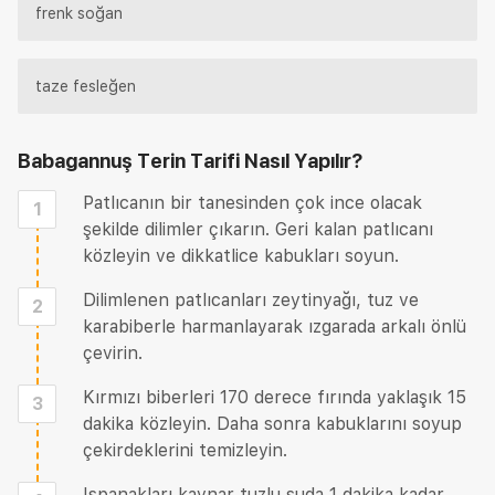
frenk soğan
taze fesleğen
Babagannuş Terin Tarifi
Nasıl Yapılır?
Patlıcanın bir tanesinden çok ince olacak
1
şekilde dilimler çıkarın. Geri kalan patlıcanı
közleyin ve dikkatlice kabukları soyun.
Dilimlenen patlıcanları zeytinyağı, tuz ve
2
karabiberle harmanlayarak ızgarada arkalı önlü
çevirin.
Kırmızı biberleri 170 derece fırında yaklaşık 15
3
dakika közleyin. Daha sonra kabuklarını soyup
çekirdeklerini temizleyin.
Ispanakları kaynar tuzlu suda 1 dakika kadar