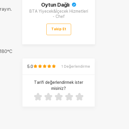
Oytun Dağlı
rayın.
BTA Yiyecek&İçecek Hizmetleri
- Chef
Takip Et
 180°C
5.0
1
Değerlendirme
Tarifi değerlendirmek ister
misiniz?