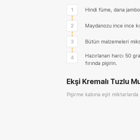
1
Hindi füme, dana jambon
2
Maydanozu ince ince kı
3
Bütün malzemeleri mik
Hazırlanan harcı 50 gra
4
fırında pişirin.
Ekşi Kremalı Tuzlu Mu
Pişirme kabına eşit miktarlarda 