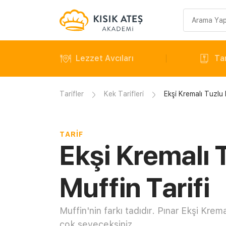
Arama
sorgusu
Lezzet Avcıları
Tar
Tarifler
Kek Tarifleri
Ekşi Kremalı Tuzlu 
TARIF
Ekşi Kremalı 
Muffin Tarifi
Muffin'nin farkı tadıdır. Pınar Ekşi Kremal
çok seveceksiniz.