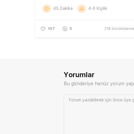
45 Dakika
4-6 Kişilik
107
5
21B
Görüntülem
Yorumlar
Bu gönderiye henüz yorum yap
Yorum yazabilmek için önce
üye g