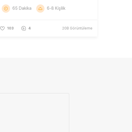
65 Dakika
6-8 Kişilik
103
4
20B
Görüntüleme