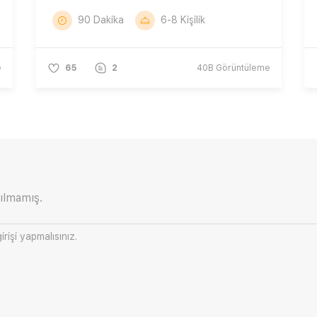
90 Dakika
6-8 Kişilik
e
65
2
40B
Görüntüleme
ılmamış.
irişi
yapmalısınız.