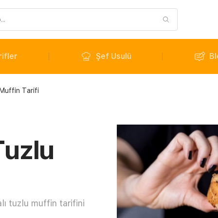
ifler
Şef Usulü
Bl
Muffin Tarifi
Tuzlu
ı tuzlu muffin tarifini