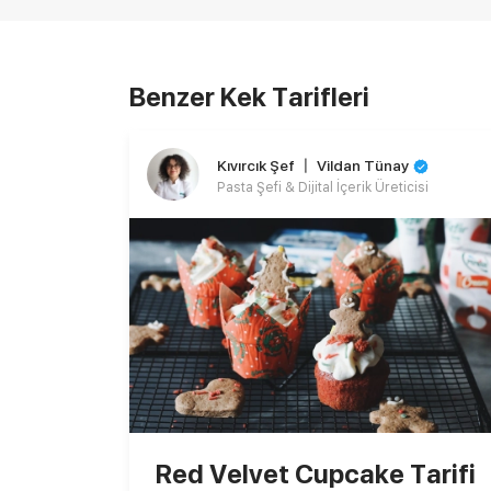
Benzer Kek Tarifleri
Kıvırcık Şef 〡 Vildan Tünay
Pasta Şefi & Dijital İçerik Üreticisi
Red Velvet Cupcake Tarifi