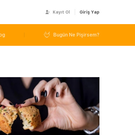
Kayıt Ol
Giriş Yap
og
Bugün Ne Pişirsem?