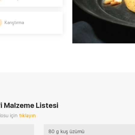
Karıştırma
i
Malzeme Listesi
osu için
tıklayın
80 g kuş üzümü