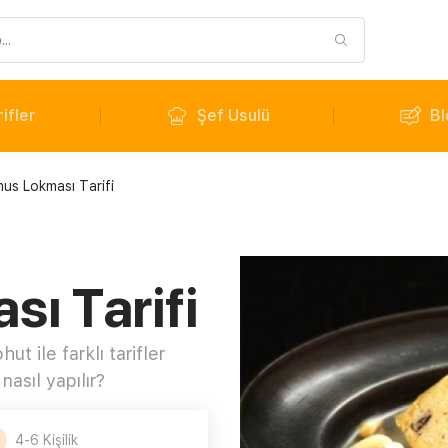
ifler
Şef Usulü
Bl
us Lokması Tarifi
ı Tarifi
t ile farklı tarifler
asıl yapılır?
4-6 Kişilik