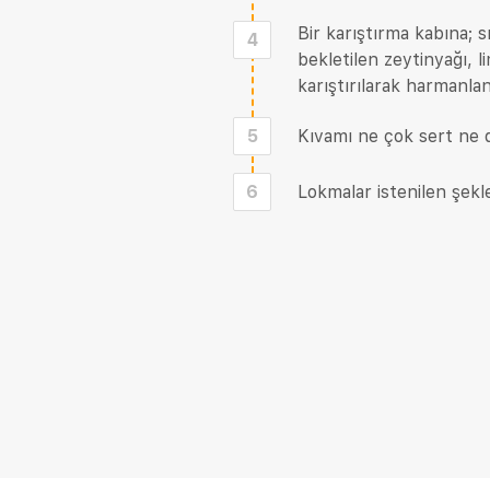
Bir karıştırma kabına; s
4
bekletilen zeytinyağı, 
karıştırılarak harmanlan
5
Kıvamı ne çok sert ne 
6
Lokmalar istenilen şekle 