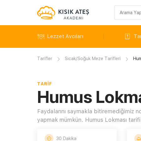
Arama
sorgusu
Lezzet Avcıları
Tar
Tarifler
Sıcak/Soğuk Meze Tarifleri
Hum
TARIF
Humus Lokmas
Faydalarını saymakla bitiremediğimiz nohu
yapmak mümkün. Humus Lokması tarifi n
30 Dakika