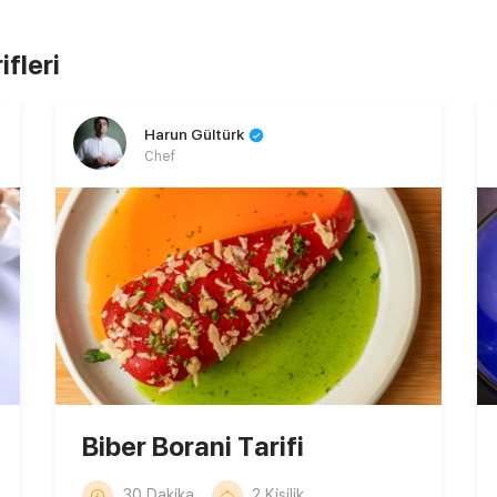
fleri
Harun Gültürk
Chef
Biber Borani Tarifi
30 Dakika
2 Kişilik