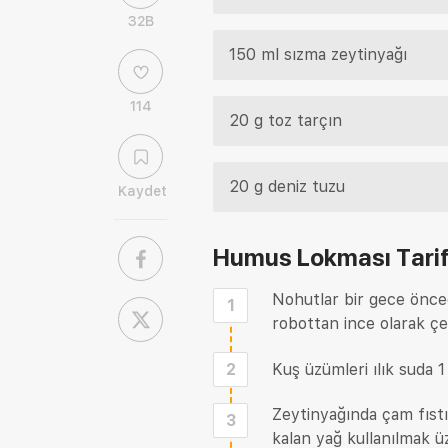
32B
150 ml sızma zeytinyağı
114
20 g toz tarçın
20 g deniz tuzu
Kaydet
Humus Lokması Tarif
Nohutlar bir gece öncede
1
robottan ince olarak çek
2
Kuş üzümleri ılık suda 1 
Zeytinyağında çam fıstı
3
kalan yağ kullanılmak üz