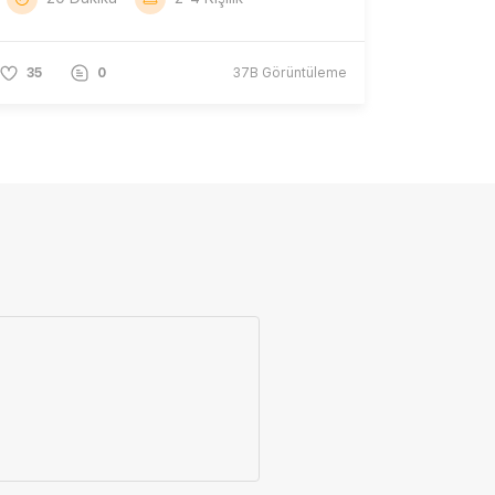
35
0
37B
Görüntüleme