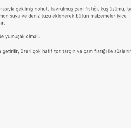
ırasıyla çekilmiş nohut, kavrulmuş çam fıstığı, kuş üzümü, ta
limon suyu ve deniz tuzu eklenerek bütün malzemeler iyice
ır.
de yumuşak olmalı.
getirilir, üzeri çok hafif toz tarçın ve çam fıstığı ile süslenir