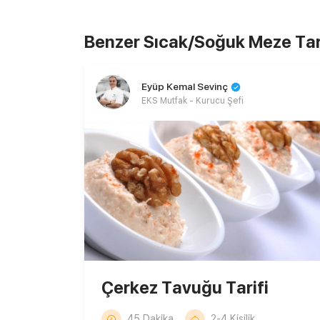
Benzer Sıcak/Soğuk Meze Tari
Eyüp Kemal Sevinç
EKS Mutfak - Kurucu Şefi
Çerkez Tavuğu Tarifi
45 Dakika
2-4 Kişilik