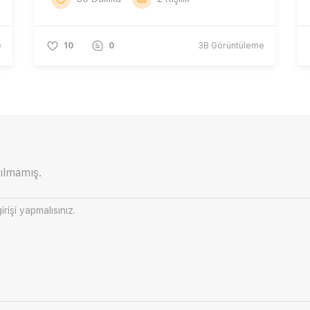
e
10
0
3B
Görüntüleme
ılmamış.
irişi
yapmalısınız.