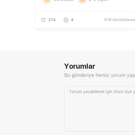
274
4
87B
Görüntülem
Yorumlar
Bu gönderiye henüz yorum yap
Yorum yazabilmek için önce
üye g