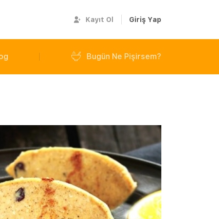
Kayıt Ol
Giriş Yap
og
Bugün Ne Pişirsem?