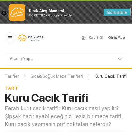
Kısık Ateş Akademi
Görüntüle
×
ÜCRETSİZ - Google Play'de
Kayıt Ol
Giriş Yap
Arama
sorgusu
Tarifler
Sıcak/Soğuk Meze Tarifleri
Kuru Cacık Tarifi
TARIF
Kuru Cacık Tarifi
Ferah kuru cacık tarifi: Kuru cacık nasıl yapılır?
Şipşak hazırlayabileceğiniz, leziz bir meze tarifi!
Kuru cacık yapmanın püf noktaları nelerdir?