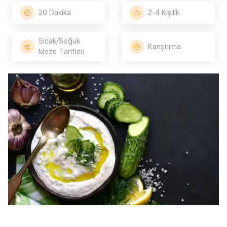
20 Dakika
2-4 Kişilik
Sıcak/Soğuk
Karıştırma
Meze Tarifleri