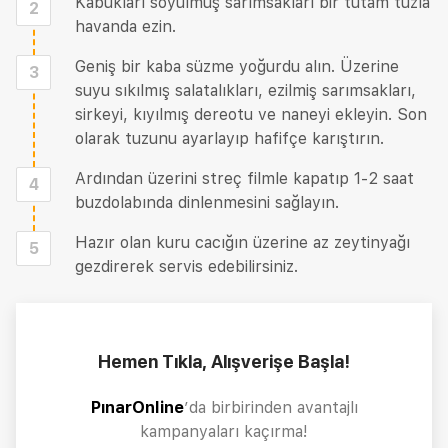
Kabukları soyulmuş sarımsakları bir tutam tuzla
2
havanda ezin.
Geniş bir kaba süzme yoğurdu alın. Üzerine
3
suyu sıkılmış salatalıkları, ezilmiş sarımsakları,
sirkeyi, kıyılmış dereotu ve naneyi ekleyin. Son
olarak tuzunu ayarlayıp hafifçe karıştırın.
Ardından üzerini streç filmle kapatıp 1-2 saat
4
buzdolabında dinlenmesini sağlayın.
Hazır olan kuru cacığın üzerine az zeytinyağı
5
gezdirerek servis edebilirsiniz.
Hemen Tıkla, Alışverişe Başla!
PınarOnline
’da birbirinden avantajlı
kampanyaları kaçırma!