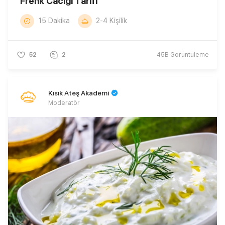
Frenk Cacığı Tarifi
15 Dakika
2-4 Kişilik
52
2
45B
Görüntüleme
Kısık Ateş Akademi
Moderatör