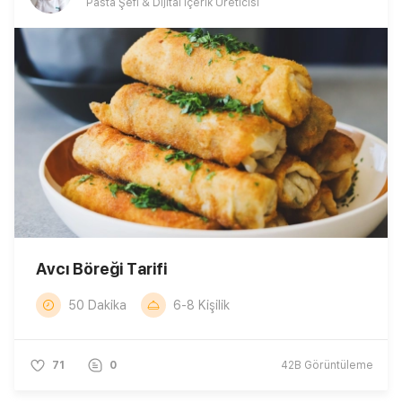
Pasta Şefi & Dijital İçerik Üreticisi
Avcı Böreği Tarifi
50 Dakika
6-8 Kişilik
71
0
42B
Görüntüleme