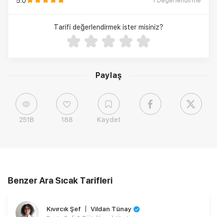
5.0
1
Değerlendirme
Tarifi değerlendirmek ister misiniz?
Paylaş
251B
188
Kaydet
Benzer Ara Sıcak Tarifleri
Kıvırcık Şef 〡 Vildan Tünay