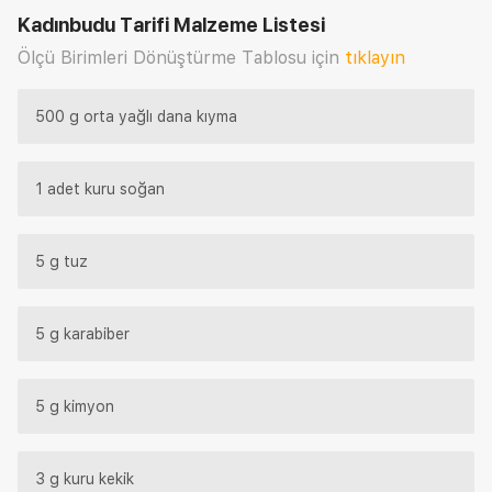
Kadınbudu Tarifi
Malzeme Listesi
Ölçü Birimleri Dönüştürme Tablosu için
tıklayın
500 g orta yağlı dana kıyma
1 adet kuru soğan
5 g tuz
5 g karabiber
5 g kimyon
3 g kuru kekik