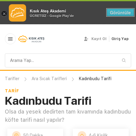
Kısık Ateş Akademi
Görüntüle
×
ÜCRETSİZ - Google Play'de
Kayıt Ol
Giriş Yap
Arama
sorgusu
Tarifler
Ara Sıcak Tarifleri
Kadınbudu Tarifi
TARIF
Kadınbudu Tarifi
Olsa da yesek dedirten tam kıvamında kadınbudu
köfte tarifi nasıl yapılır?
50 Dakika
4-6 Kişilik