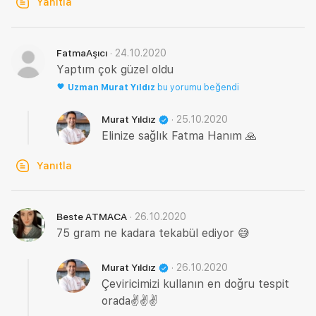
Yanıtla
·
24.10.2020
FatmaAşıcı
Yaptım çok güzel oldu
Uzman
Murat Yıldız
bu yorumu beğendi
·
25.10.2020
Murat Yıldız
Elinize sağlık Fatma Hanım 🙏
Yanıtla
·
26.10.2020
Beste ATMACA
75 gram ne kadara tekabül ediyor 😅
·
26.10.2020
Murat Yıldız
Çeviricimizi kullanın en doğru tespit
orada✌️✌️✌️