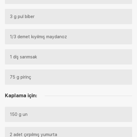
3 g pul biber
1/3 demet kıyılmış maydanoz
1 diş sarımsak
75 g pirinç
Kaplama için:
150 g un
2 adet çırpılmış yumurta