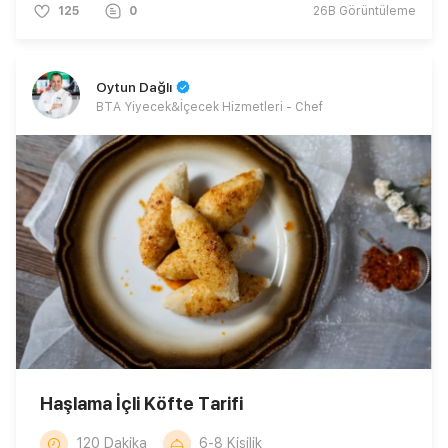
125
0
26B
Görüntüleme
Oytun Dağlı
BTA Yiyecek&İçecek Hizmetleri - Chef
Haşlama İçli Köfte Tarifi
120 Dakika
6-8 Kişilik