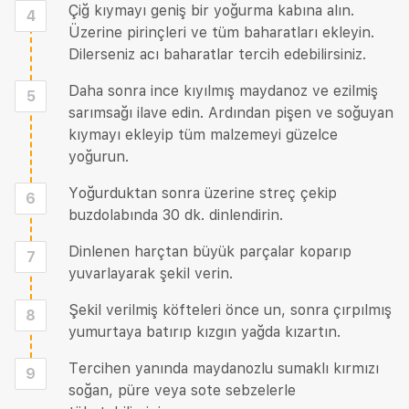
Çiğ kıymayı geniş bir yoğurma kabına alın.
4
Üzerine pirinçleri ve tüm baharatları ekleyin.
Dilerseniz acı baharatlar tercih edebilirsiniz.
Daha sonra ince kıyılmış maydanoz ve ezilmiş
5
sarımsağı ilave edin. Ardından pişen ve soğuyan
kıymayı ekleyip tüm malzemeyi güzelce
yoğurun.
Yoğurduktan sonra üzerine streç çekip
6
buzdolabında 30 dk. dinlendirin.
Dinlenen harçtan büyük parçalar koparıp
7
yuvarlayarak şekil verin.
Şekil verilmiş köfteleri önce un, sonra çırpılmış
8
yumurtaya batırıp kızgın yağda kızartın.
Tercihen yanında maydanozlu sumaklı kırmızı
9
soğan, püre veya sote sebzelerle