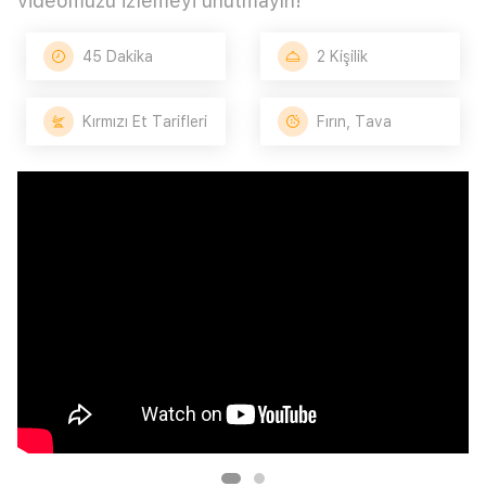
videomuzu izlemeyi unutmayın!
45 Dakika
2 Kişilik
Kırmızı Et Tarifleri
Fırın, Tava