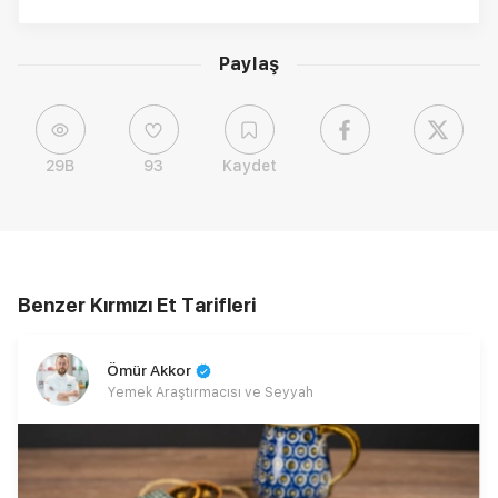
Paylaş
29B
93
Kaydet
Benzer Kırmızı Et Tarifleri
Ömür Akkor
Yemek Araştırmacısı ve Seyyah