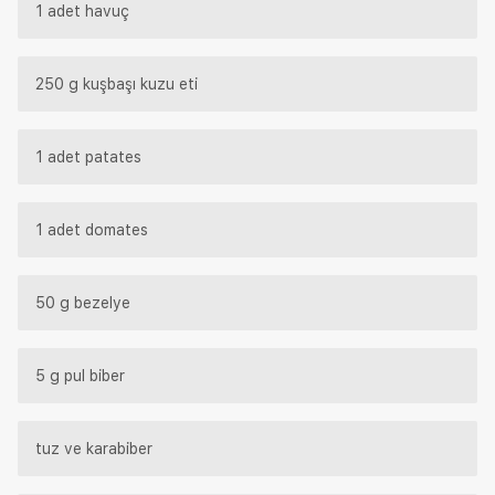
1 adet havuç
250 g kuşbaşı kuzu eti
1 adet patates
1 adet domates
50 g bezelye
5 g pul biber
tuz ve karabiber