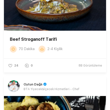
Beef Stroganoff Tarifi
70 Dakika
2-4 Kişilik
24
0
8B
Görüntüleme
Oytun Dağlı
BTA Yiyecek&İçecek Hizmetleri - Chef