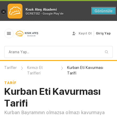
Kısık Ateş Akademi
Görüntüle
×
ÜCRETSİZ - Google Play'de
Kayıt Ol
Giriş Yap
Arama
sorgusu
Tarifler
Kırmızı Et
Kurban Eti Kavurması
Tarifleri
Tarifi
TARIF
Kurban Eti Kavurması
Tarifi
Kurban Bayramının olmazsa olmazı kavurmaya