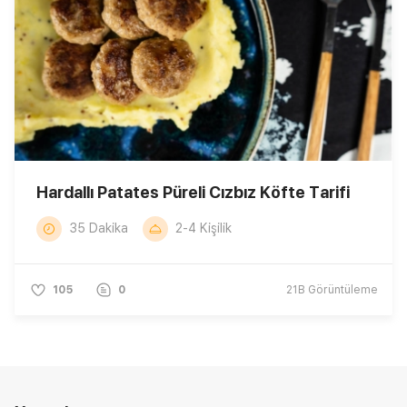
Hardallı Patates Püreli Cızbız Köfte Tarifi
35 Dakika
2-4 Kişilik
105
0
21B
Görüntüleme