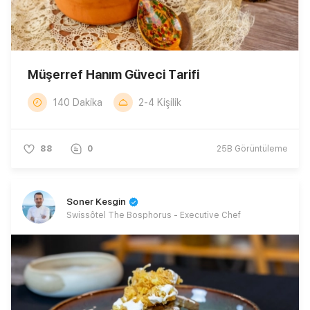
Müşerref Hanım Güveci Tarifi
140 Dakika
2-4 Kişilik
88
0
25B
Görüntüleme
Soner Kesgin
Swissôtel The Bosphorus - Executive Chef