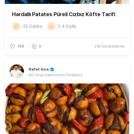
Hardallı Patates Püreli Cızbız Köfte Tarifi
35 Dakika
2-4 Kişilik
105
0
21B
Görüntüleme
Rafet İnce
NG Grup Gastronomi Direktörü