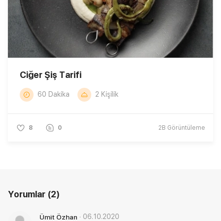
Ciğer Şiş Tarifi
60 Dakika
2 Kişilik
8
0
2B
Görüntüleme
Yorumlar
(2)
·
06.10.2020
Ümit Özhan