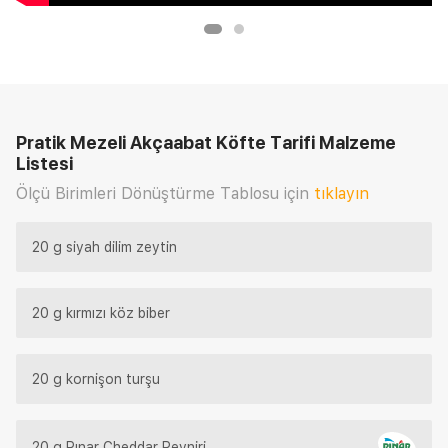
Pratik Mezeli Akçaabat Köfte Tarifi
Malzeme
Listesi
Ölçü Birimleri Dönüştürme Tablosu için
tıklayın
20 g siyah dilim zeytin
20 g kırmızı köz biber
20 g kornişon turşu
20 g Pınar Cheddar Peyniri