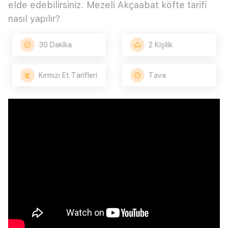
elde edebilirsiniz. Mezeli Akçaabat köfte tarifi
nasıl yapılır?
30 Dakika
2 Kişilik
Kırmızı Et Tarifleri
Tava