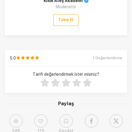
Kısık Ateş Akademi
Moderatör
Takip Et
5.0
1
Değerlendirme
Tarifi değerlendirmek ister misiniz?
Paylaş
24B
175
Kaydet