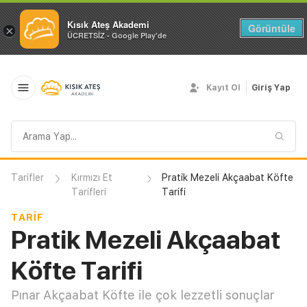
Kısık Ateş Akademi
Görüntüle
×
ÜCRETSİZ - Google Play'de
Kayıt Ol
Giriş Yap
Arama
sorgusu
Tarifler
Kırmızı Et
Pratik Mezeli Akçaabat Köfte
Tarifleri
Tarifi
TARIF
Pratik Mezeli Akçaabat
Köfte Tarifi
Pınar Akçaabat Köfte ile çok lezzetli sonuçlar