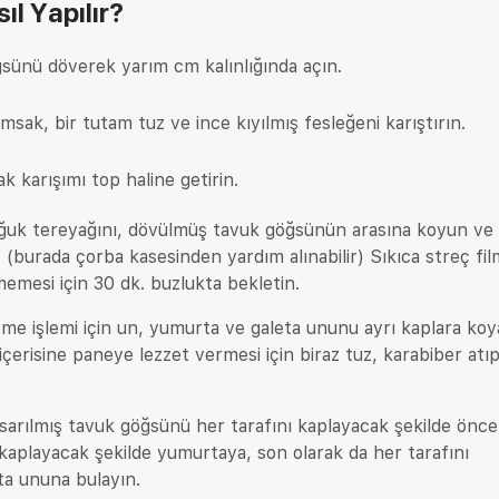
ıl Yapılır?
ğsünü döverek yarım cm kalınlığında açın.
sak, bir tutam tuz ve ince kıyılmış fesleğeni karıştırın.
k karışımı top haline getirin.
oğuk tereyağını, dövülmüş tavuk göğsünün arasına koyun ve
 (burada çorba kasesinden yardım alınabilir) Sıkıca streç fi
memesi için 30 dk. buzlukta bekletin.
eme işlemi için un, yumurta ve galeta ununu ayrı kaplara koy
içerisine paneye lezzet vermesi için biraz tuz, karabiber atı
 sarılmış tavuk göğsünü her tarafını kaplayacak şekilde önce
 kaplayacak şekilde yumurtaya, son olarak da her tarafını
ta ununa bulayın.