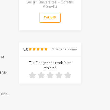
Gelişim Üniversitesi - Öğretim
Görevlisi
Takip Et
5.0
3
Değerlendirme
lme
Tarifi değerlendirmek ister
misiniz?
arak
p
 una,