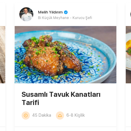
Melih Yıldırım
Bi Küçük Meyhane - Kurucu Şefi
Susamlı Tavuk Kanatları
Tarifi
45 Dakika
6-8 Kişilik