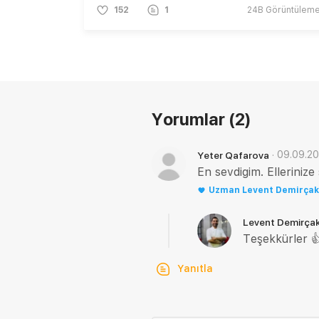
152
1
24B
Görüntülem
Yorumlar
(2)
·
09.09.2
Yeter Qafarova
En sevdigim. Ellerinize 
Uzman
Levent Demirça
Levent Demirça
Teşekkürler 
Yanıtla