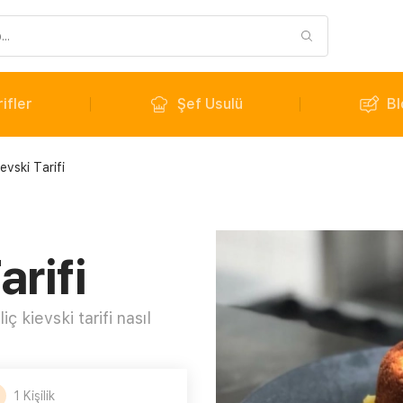
ifler
Şef Usulü
Bl
ievski Tarifi
arifi
ç kievski tarifi nasıl
1 Kişilik