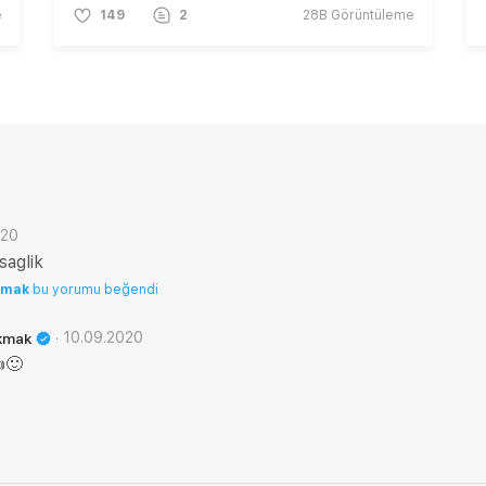
e
149
2
28B
Görüntüleme
020
saglik
kmak
bu yorumu beğendi
·
10.09.2020
kmak
🙂