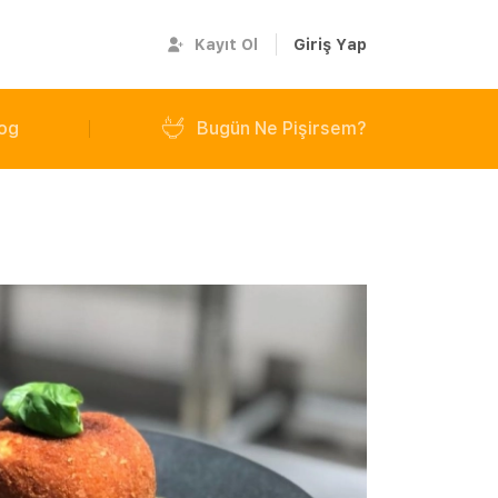
Kayıt Ol
Giriş Yap
og
Bugün Ne Pişirsem?