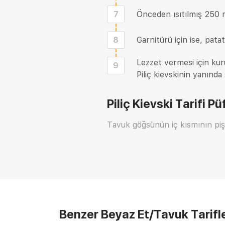
7
Önceden ısıtılmış 250 m
8
Garnitürü için ise, pata
Lezzet vermesi için kur
9
Piliç kievskinin yanında 
Piliç Kievski Tarifi
Püf
Tavuk göğsünün iç kısmının piş
Benzer Beyaz Et/Tavuk Tarifle