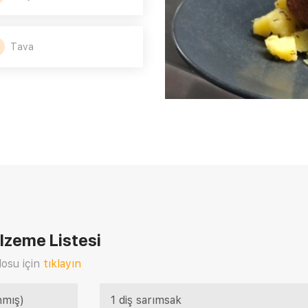
Tava
zeme Listesi
osu için
tıklayın
nmış)
1 diş sarımsak