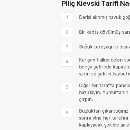
Piliç Kievski Tarifi
Nas
1
Derisi alınmış tavuk gö
2
Bir kapta dövülmüş sarım
3
Soğuk tereyağı ile ovara
Karışım haline gelen s
4
bohça şeklinde kapatın.
sarın ve şeklini kaybet
Diğer bir tarafta panel
5
hazırlayın. Yumurtanın 
çırpın.
Buzluktan çıkarttığınız
6
sonra yine her tarafını
kaplayacak şekilde gale