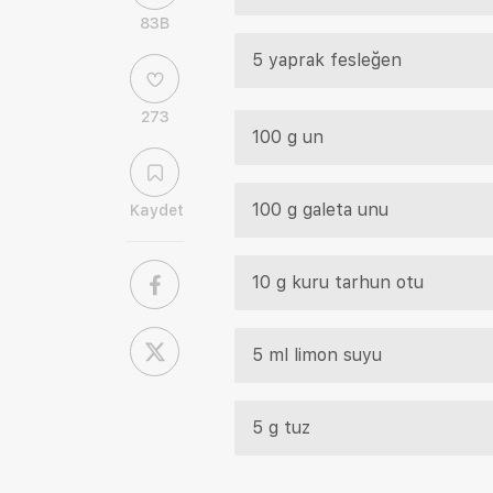
83B
5 yaprak fesleğen
273
100 g un
100 g galeta unu
Kaydet
10 g kuru tarhun otu
5 ml limon suyu
5 g tuz