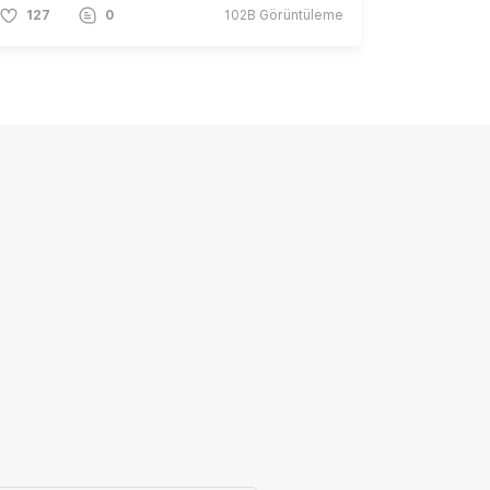
127
0
102B
Görüntüleme