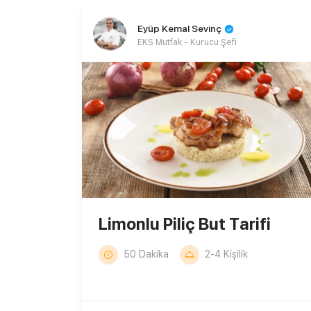
Eyüp Kemal Sevinç
EKS Mutfak - Kurucu Şefi
Limonlu Piliç But Tarifi
50 Dakika
2-4 Kişilik