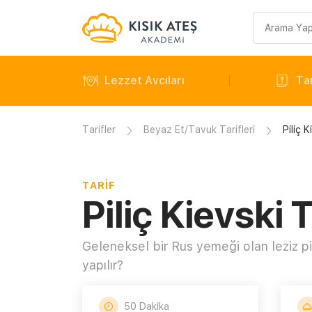
Arama
sorgusu
Lezzet Avcıları
Tar
Tarifler
Beyaz Et/Tavuk Tarifleri
Piliç K
TARIF
Piliç Kievski T
Geleneksel bir Rus yemeği olan leziz pili
yapılır?
50 Dakika