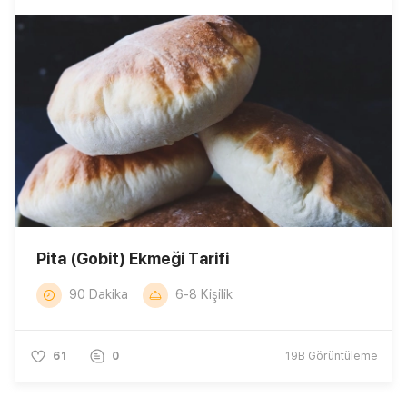
Pita (Gobit) Ekmeği Tarifi
90 Dakika
6-8 Kişilik
61
0
19B
Görüntüleme