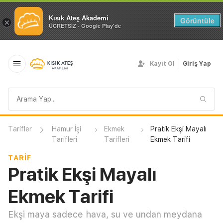
Kısık Ateş Akademi
Görüntüle
×
ÜCRETSİZ - Google Play'de
Kayıt Ol
Giriş Yap
Arama
sorgusu
Tarifler
Hamur İşi
Ekmek
Pratik Ekşi Mayalı
Tarifleri
Tarifleri
Ekmek Tarifi
TARIF
Pratik Ekşi Mayalı
Ekmek Tarifi
Ekşi maya sadece hava, su ve undan meydana