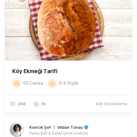
Köy Ekmeği Tarifi
60 Dakika
6-8 Kişilik
208
10
40B
Görüntüleme
Kıvırcık Şef 〡 Vildan Tünay
Pasta Şefi & Dijital İçerik Üreticisi