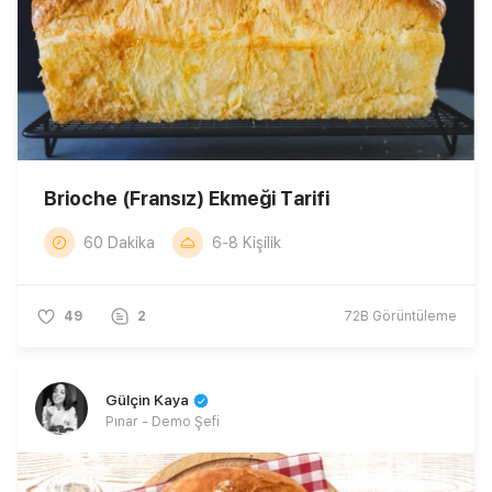
Brioche (Fransız) Ekmeği Tarifi
60 Dakika
6-8 Kişilik
49
2
72B
Görüntüleme
Gülçin Kaya
Pınar - Demo Şefi