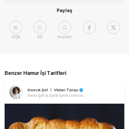
Paylaş
182B
86
Kaydet
Benzer Hamur İşi Tarifleri
Kıvırcık Şef 〡 Vildan Tünay
Pasta Şefi & Dijital İçerik Üreticisi