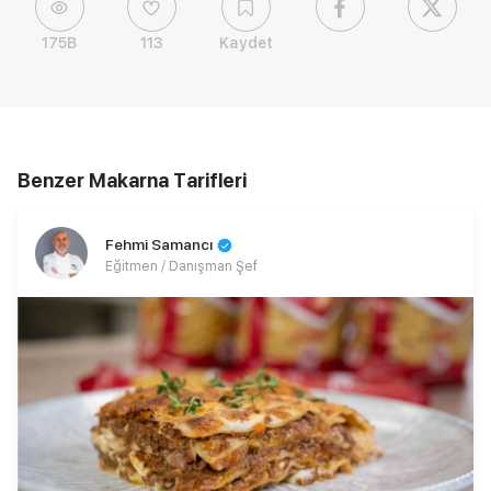
175B
113
Kaydet
Benzer Makarna Tarifleri
Fehmi Samancı
Eğitmen / Danışman Şef