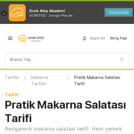
Kısık Ateş Akademi
Görüntüle
×
ÜCRETSİZ - Google Play'de
Kayıt Ol
Giriş Yap
Arama
sorgusu
Tarifler
Makarna
Pratik Makarna Salatası
Tarifleri
Tarifi
TARIF
Pratik Makarna Salatası
Tarifi
Rengarenk makarna salatası tarifi: Hem yemek