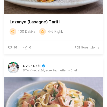
Lazanya (Lasagne) Tarifi
100 Dakika
4-6 Kişilik
91
0
70B
Görüntüleme
Oytun Dağlı
BTA Yiyecek&İçecek Hizmetleri - Chef