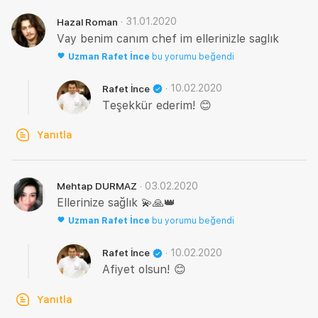
·
31.01.2020
Hazal Roman
Vay benim canım chef im ellerinizle saglık
Uzman
Rafet İnce
bu yorumu beğendi
·
10.02.2020
Rafet İnce
Teşekkür ederim! 😊
Yanıtla
·
03.02.2020
Mehtap DURMAZ
Ellerinize sağlık 💫🙏👑
Uzman
Rafet İnce
bu yorumu beğendi
·
10.02.2020
Rafet İnce
Afiyet olsun! 😊
Yanıtla