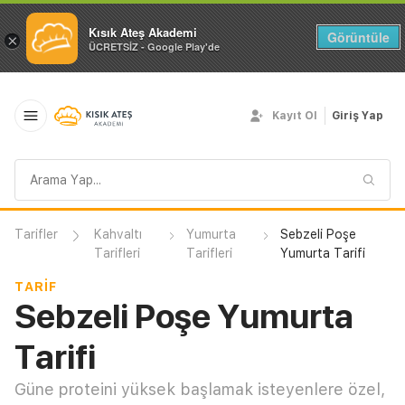
Kısık Ateş Akademi
Görüntüle
×
ÜCRETSİZ - Google Play'de
Kayıt Ol
Giriş Yap
Arama
sorgusu
Tarifler
Kahvaltı
Yumurta
Sebzeli Poşe
Tarifleri
Tarifleri
Yumurta Tarifi
TARIF
Sebzeli Poşe Yumurta
Tarifi
Güne proteini yüksek başlamak isteyenlere özel,