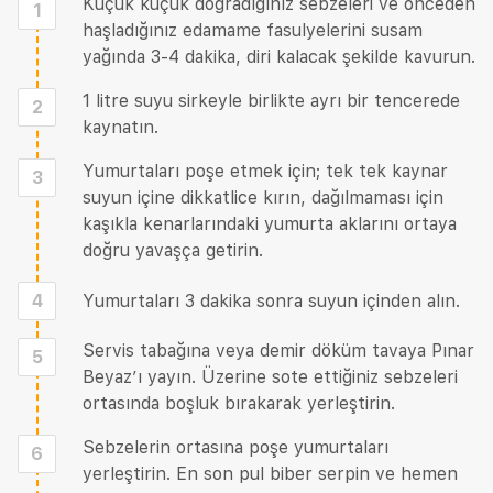
Küçük küçük doğradığınız sebzeleri ve önceden
1
haşladığınız edamame fasulyelerini susam
yağında 3-4 dakika, diri kalacak şekilde kavurun.
1 litre suyu sirkeyle birlikte ayrı bir tencerede
2
kaynatın.
Yumurtaları poşe etmek için; tek tek kaynar
3
suyun içine dikkatlice kırın, dağılmaması için
kaşıkla kenarlarındaki yumurta aklarını ortaya
doğru yavaşça getirin.
4
Yumurtaları 3 dakika sonra suyun içinden alın.
Servis tabağına veya demir döküm tavaya Pınar
5
Beyaz’ı yayın. Üzerine sote ettiğiniz sebzeleri
ortasında boşluk bırakarak yerleştirin.
Sebzelerin ortasına poşe yumurtaları
6
yerleştirin. En son pul biber serpin ve hemen