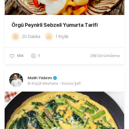
Örgü Peynirli Sebzeli Yumurta Tarifi
20 Dakika
1 Kişilik
166
1
28B
Görüntüleme
Melih Yıldırım
Bi Küçük Meyhane - Kurucu Şefi