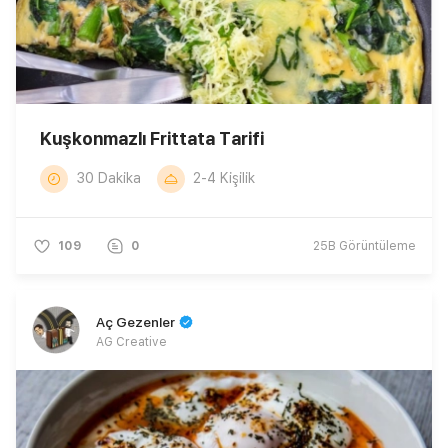
Kuşkonmazlı Frittata Tarifi
30 Dakika
2-4 Kişilik
109
0
25B
Görüntüleme
Aç Gezenler
AG Creative