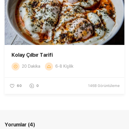
Kolay Çılbır Tarifi
20 Dakika
6-8 Kişilik
60
0
146B
Görüntüleme
Yorumlar
(4)