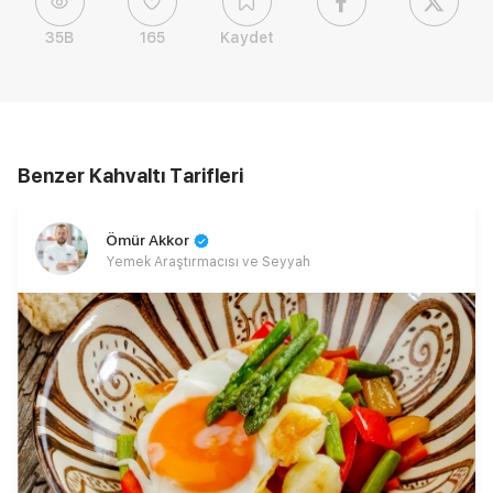
35B
165
Kaydet
Benzer Kahvaltı Tarifleri
Ömür Akkor
Yemek Araştırmacısı ve Seyyah