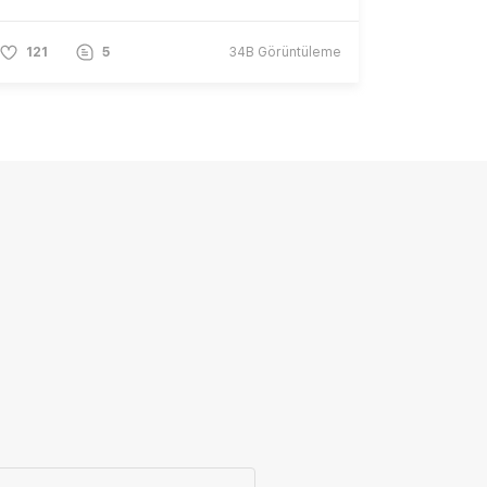
121
5
34B
Görüntüleme