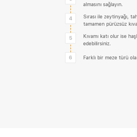
almasını sağlayın.
Sırası ile zeytinyağı, 
4
tamamen pürüzsüz kıva
Kıvamı katı olur ise h
5
edebilirsiniz.
6
Farklı bir meze türü olar