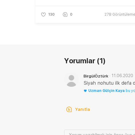
130
0
27B
Görüntülem
Yorumlar
(1)
·
11.06.2020
BirgülÖztürk
Siyah nohutu ilk defa
Uzman
Gülçin Kaya
bu y
Yanıtla