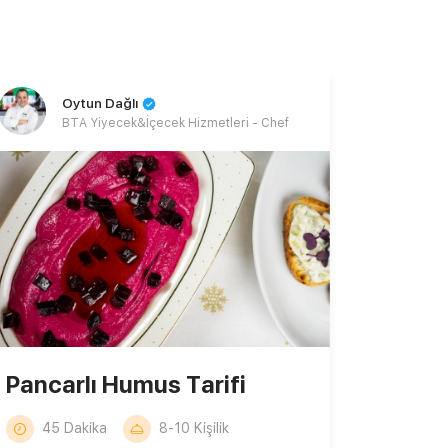
Oytun Dağlı
BTA Yiyecek&İçecek Hizmetleri - Chef
Pancarlı Humus Tarifi
45 Dakika
8-10 Kişilik