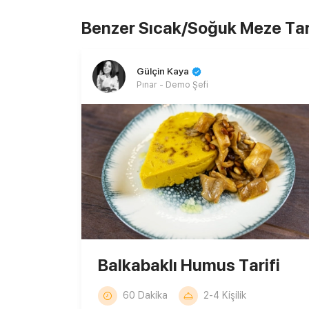
Benzer Sıcak/Soğuk Meze Tari
Gülçin Kaya
Pınar - Demo Şefi
Balkabaklı Humus Tarifi
60 Dakika
2-4 Kişilik