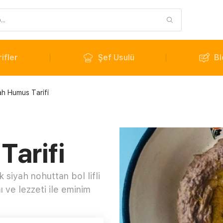
ifler
Şef Usulü
Bl
ah Humus Tarifi
Tarifi
k siyah nohuttan bol lifli
 ve lezzeti ile eminim