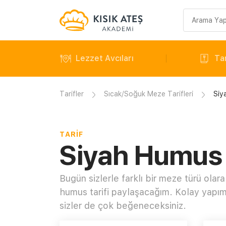
Arama
sorgusu
Lezzet Avcıları
Tar
Tarifler
Sıcak/Soğuk Meze Tarifleri
Siy
TARIF
Siyah Humus 
Bugün sizlerle farklı bir meze türü olara
humus tarifi paylaşacağım. Kolay yapımı
sizler de çok beğeneceksiniz.