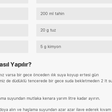
200 ml tahin
20 g tuz
5 g kimyon
sıl Yapılır?
ız varsa bir gece önceden ılık suya koyup ertesi gün
rseniz de düdüklü tencerede bir gece suda bekletmeden 2 lt su
ama suyundan mutlaka kenara yarım litre kadar ayırın.
doya alın ve haşlama suyundan azar azar ilave ederek kıvam