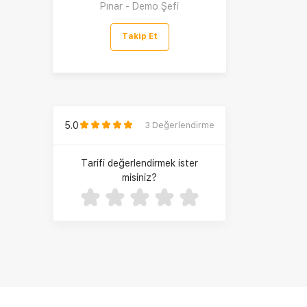
Pınar - Demo Şefi
Takip Et
5.0
3
Değerlendirme
Tarifi değerlendirmek ister
misiniz?