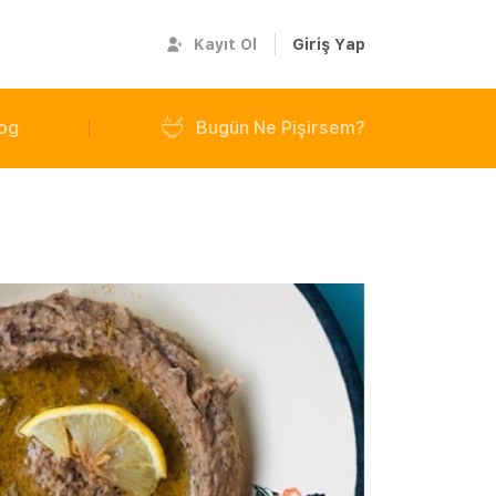
Kayıt Ol
Giriş Yap
og
Bugün Ne Pişirsem?