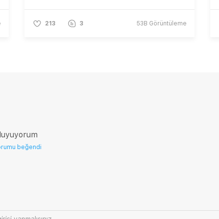
e
213
3
53B
Görüntüleme
 duyuyorum
orumu beğendi