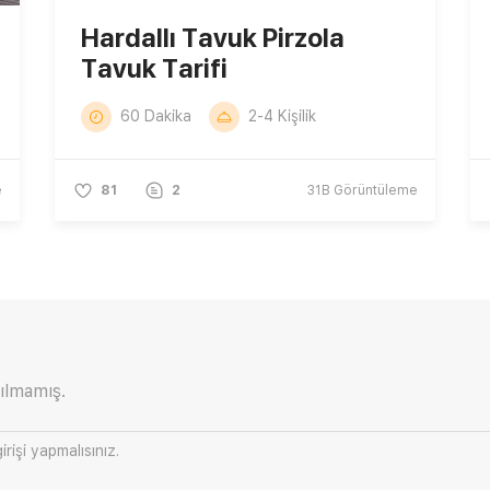
Hardallı Tavuk Pirzola
Tavuk Tarifi
60 Dakika
2-4 Kişilik
e
81
2
31B
Görüntüleme
ılmamış.
irişi
yapmalısınız.