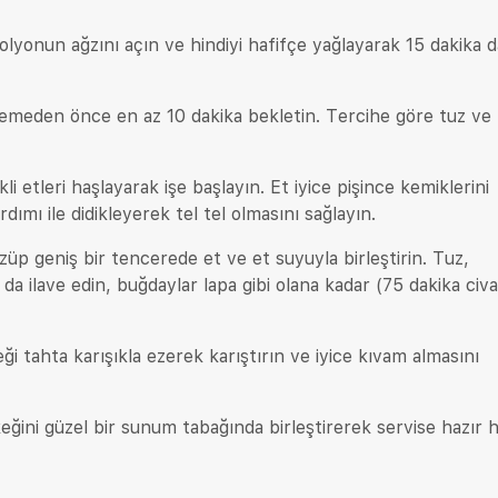
lyonun ağzını açın ve hindiyi hafifçe yağlayarak 15 dakika 
mlemeden önce en az 10 dakika bekletin. Tercihe göre tuz ve
li etleri haşlayarak işe başlayın. Et iyice pişince kemiklerini
rdımı ile didikleyerek tel tel olmasını sağlayın.
üp geniş bir tencerede et ve et suyuyla birleştirin. Tuz,
da ilave edin, buğdaylar lapa gibi olana kadar (75 dakika civa
i tahta karışıkla ezerek karıştırın ve iyice kıvam almasını
keğini güzel bir sunum tabağında birleştirerek servise hazır h