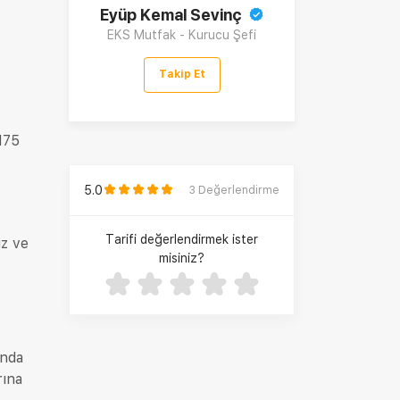
Eyüp Kemal Sevinç
EKS Mutfak - Kurucu Şefi
Takip Et
 175
5.0
3
Değerlendirme
Tarifi değerlendirmek ister
uz ve
misiniz?
ında
rına