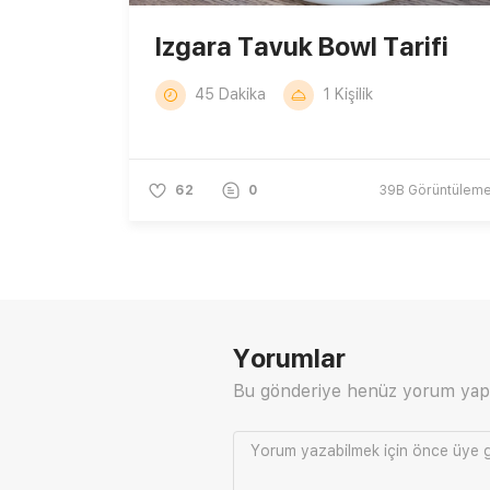
Izgara Tavuk Bowl Tarifi
45 Dakika
1 Kişilik
62
0
39B
Görüntülem
Yorumlar
Bu gönderiye henüz yorum yap
Yorum yazabilmek için önce
üye g