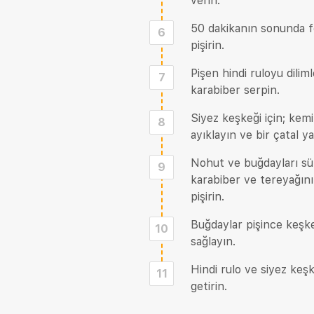
verin.
50 dakikanın sonunda fo
6
pişirin.
Pişen hindi ruloyu dili
7
karabiber serpin.
Siyez keşkeği için; kemik
8
ayıklayın ve bir çatal ya
Nohut ve buğdayları süz
9
karabiber ve tereyağını 
pişirin.
Buğdaylar pişince keşkeğ
10
sağlayın.
Hindi rulo ve siyez keş
11
getirin.