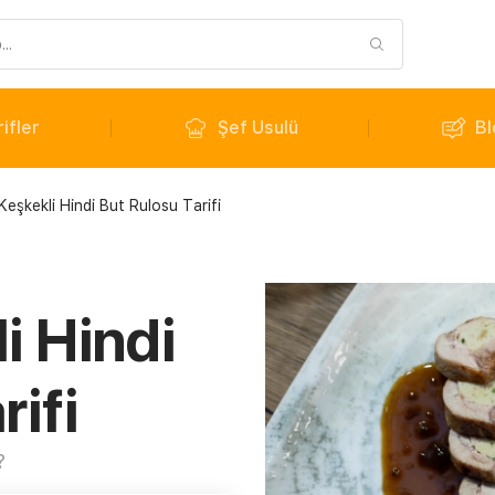
ifler
Şef Usulü
Bl
Keşkekli Hindi But Rulosu Tarifi
i Hindi
rifi
?