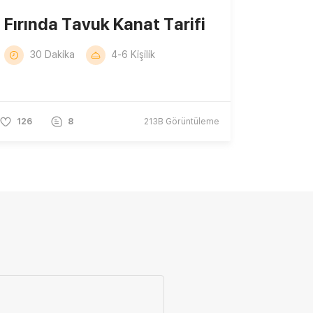
Fırında Tavuk Kanat Tarifi
30 Dakika
4-6 Kişilik
126
8
213B
Görüntüleme