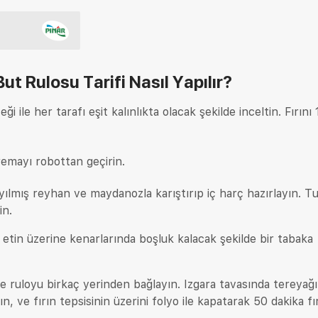
But Rulosu Tarifi
Nasıl Yapılır?
ği ile her tarafı eşit kalınlıkta olacak şekilde inceltin. Fırını
emayı robottan geçirin.
kıyılmış reyhan ve maydanozla karıştırıp iç harç hazırlayın. T
in.
z etin üzerine kenarlarında boşluk kalacak şekilde bir tabaka
 ve ruloyu birkaç yerinden bağlayın. Izgara tavasında tereyağ
, ve fırın tepsisinin üzerini folyo ile kapatarak 50 dakika fı