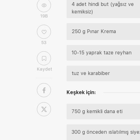
4 adet hindi but (yağsız ve
kemiksiz)
19B
250 g Pınar Krema
53
10-15 yaprak taze reyhan
Kaydet
tuz ve karabiber
Keşkek için:
750 g kemikli dana eti
300 g önceden ıslatılmış siy