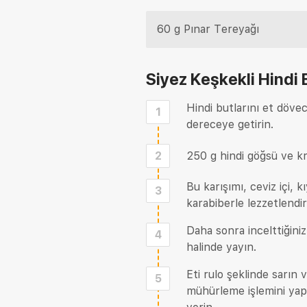
60 g Pınar Tereyağı
Siyez Keşkekli Hindi 
Hindi butlarını et dövece
1
dereceye getirin.
2
250 g hindi göğsü ve kr
Bu karışımı, ceviz içi, 
3
karabiberle lezzetlendir
Daha sonra incelttiğini
4
halinde yayın.
Eti rulo şeklinde sarın
5
mühürleme işlemini yapın