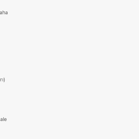
daha
rı)
ale