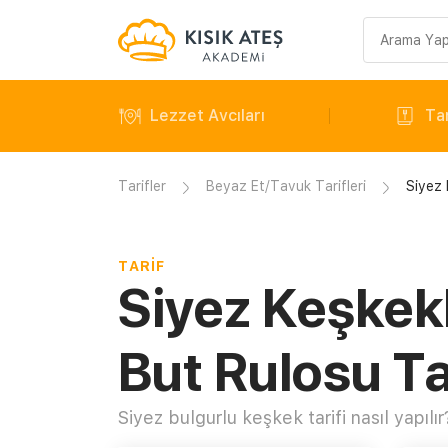
Arama
sorgusu
Lezzet Avcıları
Tar
Tarifler
Beyaz Et/Tavuk Tarifleri
Siyez 
TARIF
Siyez Keşkekl
But Rulosu Ta
Siyez bulgurlu keşkek tarifi nasıl yapılır