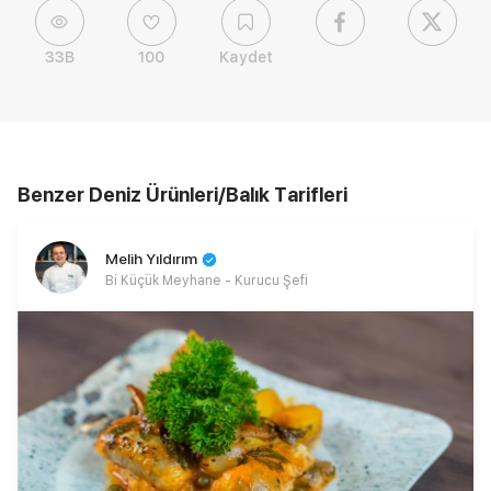
33B
100
Kaydet
Benzer Deniz Ürünleri/Balık Tarifleri
Melih Yıldırım
Bi Küçük Meyhane - Kurucu Şefi