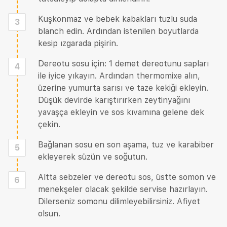
Kuşkonmaz ve bebek kabakları tuzlu suda
3
blanch edin. Ardından istenilen boyutlarda
kesip ızgarada pişirin.
Dereotu sosu için: 1 demet dereotunu sapları
4
ile iyice yıkayın. Ardından thermomixe alın,
üzerine yumurta sarısı ve taze kekiği ekleyin.
Düşük devirde karıştırırken zeytinyağını
yavaşça ekleyin ve sos kıvamına gelene dek
çekin.
Bağlanan sosu en son aşama, tuz ve karabiber
5
ekleyerek süzün ve soğutun.
Altta sebzeler ve dereotu sos, üstte somon ve
6
menekşeler olacak şekilde servise hazırlayın.
Dilerseniz somonu dilimleyebilirsiniz. Afiyet
olsun.