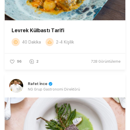
Levrek Külbastı Tarifi
40 Dakika
2-4 Kişilik
96
2
72B
Görüntüleme
Rafet İnce
NG Grup Gastronomi Direktörü