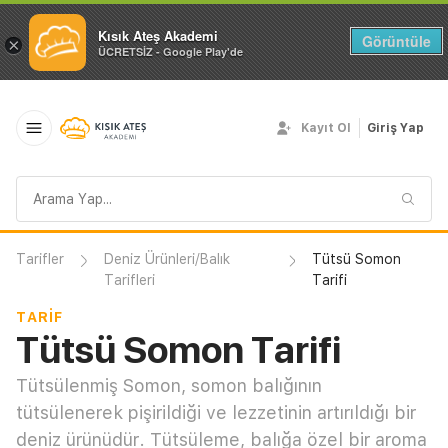
Kısık Ateş Akademi
Görüntüle
×
ÜCRETSİZ - Google Play'de
Kayıt Ol
Giriş Yap
Arama
sorgusu
Tarifler
Deniz Ürünleri/Balık
Tütsü Somon
Tarifleri
Tarifi
TARIF
Tütsü Somon Tarifi
Tütsülenmiş Somon, somon balığının
tütsülenerek pişirildiği ve lezzetinin artırıldığı bir
deniz ürünüdür. Tütsüleme, balığa özel bir aroma