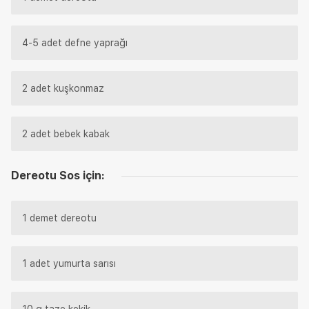
4-5 adet defne yaprağı
2 adet kuşkonmaz
2 adet bebek kabak
Dereotu Sos için:
1 demet dereotu
1 adet yumurta sarısı
10 g taze kekik