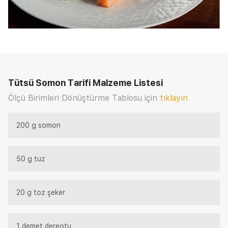
Tütsü Somon Tarifi
Malzeme Listesi
Ölçü Birimleri Dönüştürme Tablosu için
tıklayın
200 g somon
50 g tuz
20 g toz şeker
1 demet dereotu