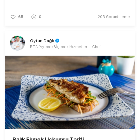
65
0
20B
Görüntüleme
Oytun Dağlı
BTA Yiyecek&İçecek Hizmetleri - Chef
Balık Ekmek Uskumru Tarifi