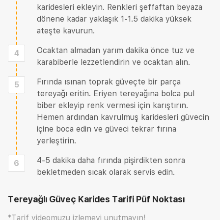
karidesleri ekleyin. Renkleri şeffaftan beyaza
dönene kadar yaklaşık 1-1.5 dakika yüksek
ateşte kavurun.
Ocaktan almadan yarım dakika önce tuz ve
4
karabiberle lezzetlendirin ve ocaktan alın.
Fırında ısınan toprak güveçte bir parça
5
tereyağı eritin. Eriyen tereyağına bolca pul
biber ekleyip renk vermesi için karıştırın.
Hemen ardından kavrulmuş karidesleri güvecin
içine boca edin ve güveci tekrar fırına
yerleştirin.
4-5 dakika daha fırında pişirdikten sonra
6
bekletmeden sıcak olarak servis edin.
Tereyağlı Güveç Karides Tarifi
Püf Noktası
*Tarif videomuzu izlemeyi unutmayın!