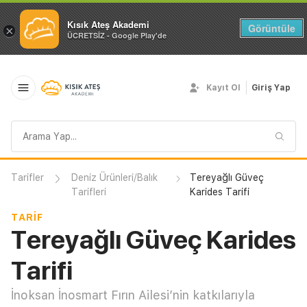
Kısık Ateş Akademi
Görüntüle
×
ÜCRETSİZ - Google Play'de
Kayıt Ol
Giriş Yap
Arama
sorgusu
Tarifler
Deniz Ürünleri/Balık
Tereyağlı Güveç
Tarifleri
Karides Tarifi
TARIF
Tereyağlı Güveç Karides
Tarifi
İnoksan İnosmart Fırın Ailesi’nin katkılarıyla