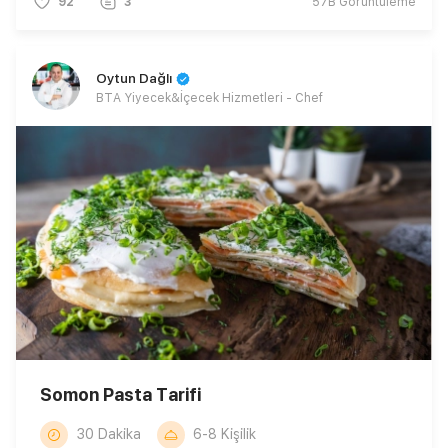
92
3
57B
Görüntüleme
Oytun Dağlı
BTA Yiyecek&İçecek Hizmetleri - Chef
Somon Pasta Tarifi
30 Dakika
6-8 Kişilik