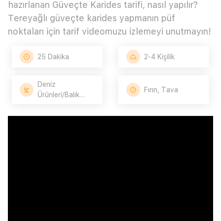
hazırlanan Güveçte Karides tarifi, nasıl yapılır?
Tereyağlı güveçte karides yapmanın püf
noktaları için tarif videomuzu izlemeyi unutmayın!
25 Dakika
2-4 Kişilik
Deniz
Fırın, Tava
Ürünleri/Balık
Tarifleri