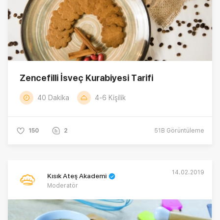
Zencefilli İsveç Kurabiyesi Tarifi
40 Dakika
4-6 Kişilik
150
2
51B
Görüntüleme
14.02.2019
Kısık Ateş Akademi
Moderatör