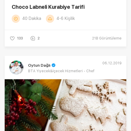
Choco Labneli Kurabiye Tarifi
40 Dakika
4-6 Kişilik
133
2
21B
Görüntüleme
06.12.2019
Oytun Dağlı
BTA Yiyecek&İçecek Hizmetleri - Chef