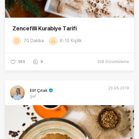
Zencefilli Kurabiye Tarifi
70 Dakika
8-10 Kişilik
163
9
32B
Görüntüleme
23.05.2019
Elif Çıtak
Şef