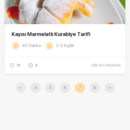
Kayısı Marmelatlı Kurabiye Tarifi
45 Dakika
2-4 Kişilik
51
0
24B
Görüntüleme
←
4
5
6
7
8
→