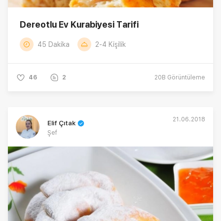
Dereotlu Ev Kurabiyesi Tarifi
45 Dakika
2-4 Kişilik
46
2
20B
Görüntüleme
21.06.2018
Elif Çıtak
Şef