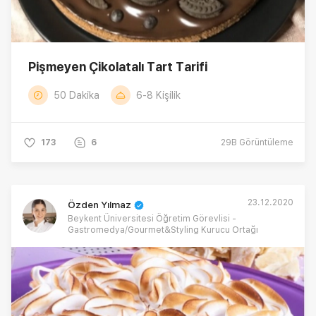
Pişmeyen Çikolatalı Tart Tarifi
50 Dakika
6-8 Kişilik
173
6
29B
Görüntüleme
23.12.2020
Özden Yılmaz
Beykent Üniversitesi Öğretim Görevlisi -
Gastromedya/Gourmet&Styling Kurucu Ortağı