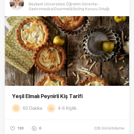
Beykent Üniversitesi Öğretim Görevlisi -
Gastromedya/Gourmet&Styling Kurucu Ortağı
Yeşil Elmalı Peynirli Kiş Tarifi
60 Dakika
4-6 Kişilik
130
0
22B
Görüntüleme