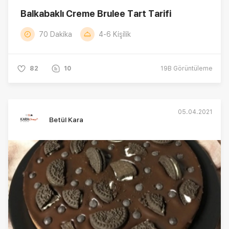
Balkabaklı Creme Brulee Tart Tarifi
70 Dakika
4-6 Kişilik
82
10
19B
Görüntüleme
05.04.2021
Betül Kara