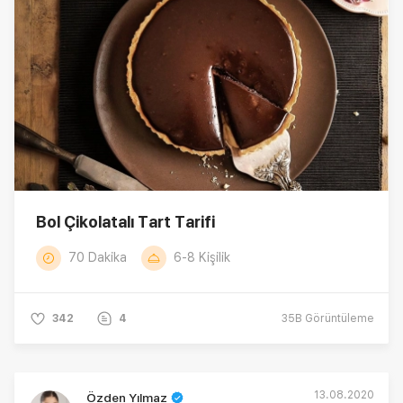
Bol Çikolatalı Tart Tarifi
70 Dakika
6-8 Kişilik
342
4
35B
Görüntüleme
13.08.2020
Özden Yılmaz