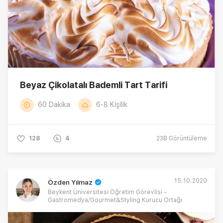
Beyaz Çikolatalı Bademli Tart Tarifi
60 Dakika
6-8 Kişilik
128
4
23B
Görüntüleme
15.10.2020
Özden Yılmaz
Beykent Üniversitesi Öğretim Görevlisi -
Gastromedya/Gourmet&Styling Kurucu Ortağı