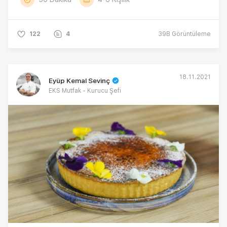
122
4
39B
Görüntüleme
18.11.2021
Eyüp Kemal Sevinç
EKS Mutfak - Kurucu Şefi