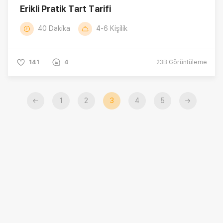
Erikli Pratik Tart Tarifi
40 Dakika
4-6 Kişilik
141
4
23B
Görüntüleme
←
1
2
3
4
5
→