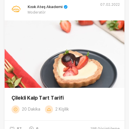
07.02.2022
Kısık Ateş Akademi
Moderatör
Çilekli Kalp Tart Tarifi
20 Dakika
2 Kişilik
87
6
19B
Görüntüleme