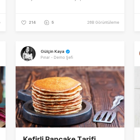
e
214
5
28B
Görüntüleme
Gülçin Kaya
Pınar - Demo Şefi
Kefirli Pancake Tarifi