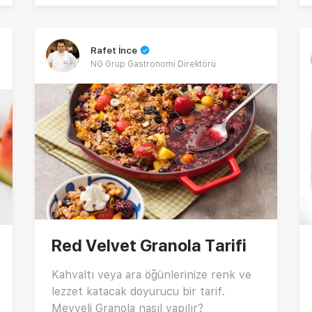
tarif aynı zamanda şu sorulara da yanıt
veriyor: Cacığa meyve konur mu?
Semizotlu cacık nasıl yapılır? Süzme
Rafet İnce
yoğurtla farklı cacık tarifleri nelerdir?
NG Grup Gastronomi Direktörü
Detaylar bu tarifte sizi bekliyor! 🌿☀️🍏
Red Velvet Granola Tarifi
Kahvaltı veya ara öğünlerinize renk ve
lezzet katacak doyurucu bir tarif.
Meyveli Granola nasıl yapılır?