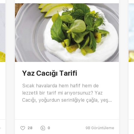
Yaz Cacığı Tarifi
Sıcak havalarda hem hafif hem de
lezzetli bir tarif mi arıyorsunuz? Yaz
Cacığı, yoğurdun serinliğiyle çağla, yeşil
elma, erik ve semizotunun tazeliğini bir
araya getiriyor. Geleneksel cacıktan
farklı olarak meyvelerle zenginleşen bu
e
tarif, hem pratik hem de çok şık! Bu
28
0
9B
Görüntüleme