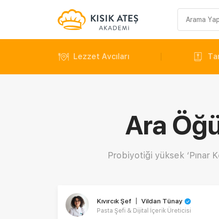
Arama
sorgusu
Lezzet Avcıları
Tar
Ara Öğün
Probiyotiği yüksek ‘Pınar Kefi
Kıvırcık Şef 〡 Vildan Tünay
Pasta Şefi & Dijital İçerik Üreticisi