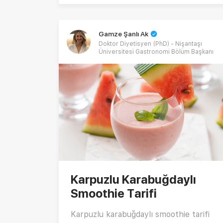
eriğin ekşiliğiyle buluşuyor. Acı pul biber
ve misket limonu suyu ile dengelenen
bu erik mezesi, hafif ama etkili bir
Gamze Şanlı Ak
başlangıç arayanlar için birebir. Fark
Doktor Diyetisyen (PhD) - Nişantaşı
yaratan bu ferah yaz mezesi tarifine
Üniversitesi Gastronomi Bölüm Başkanı
ulaşmak için hemen tıklayın! 🌿
Karpuzlu Karabuğdaylı
Smoothie Tarifi
Karpuzlu karabuğdaylı smoothie tarifi