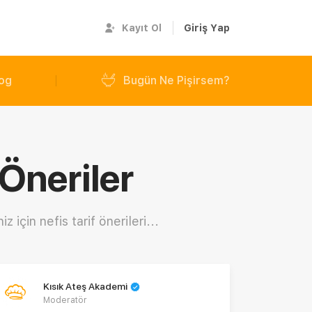
Kayıt Ol
Giriş Yap
og
Bugün Ne Pişirsem?
 Öneriler
z için nefis tarif önerileri...
Kısık Ateş Akademi
Moderatör