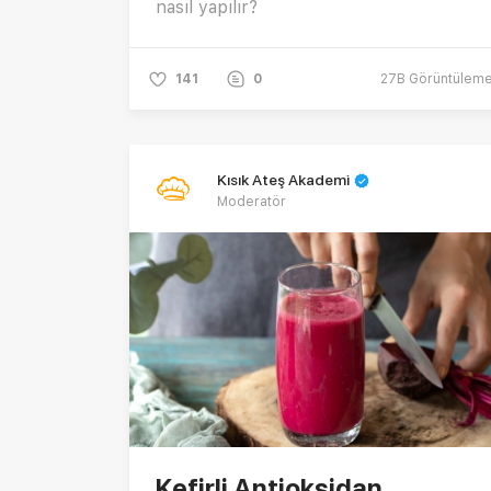
nasıl yapılır?
141
0
27B
Görüntülem
Kısık Ateş Akademi
Moderatör
Kefirli Antioksidan