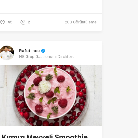
45
2
20B
Görüntüleme
Rafet İnce
NG Grup Gastronomi Direktörü
Kırmızı Meyveli Smoothie