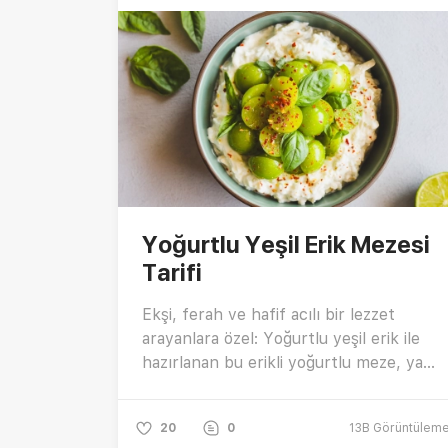
Yoğurtlu Yeşil Erik Mezesi
Tarifi
Ekşi, ferah ve hafif acılı bir lezzet
arayanlara özel: Yoğurtlu yeşil erik ile
hazırlanan bu erikli yoğurtlu meze, yaz
sofralarınıza sıra dışı bir dokunuş
katacak! Süzme yoğurdun kremsi
20
0
13B
Görüntülem
dokusu, rendelenmiş yeşil elma ve can