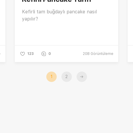
Kefirli tam buğdaylı pancake nasıl
yapılır?
e
123
0
20B
Görüntüleme
1
2
→