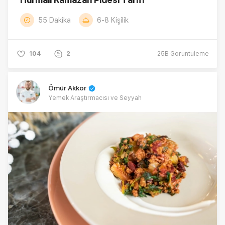
55 Dakika
6-8 Kişilik
104
2
25B
Görüntüleme
Ömür Akkor
Yemek Araştırmacısı ve Seyyah