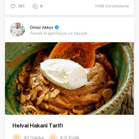
181
8
169B
Görüntüleme
Ömür Akkor
Yemek Araştırmacısı ve Seyyah
Helvai Hakani Tarifi
40 Dakika
4-6 Kişilik