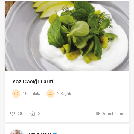
1844'ün kurucu ortağı ve mutfak şeflerinden biri
olan Ömür Akkor, şimdilerde Havuş
Lokantası'nın kurucu ortağı olarak iş hayatına
devam etmektedir.
Yaz Cacığı Tarifi
15 Dakika
2 Kişilik
28
0
9B
Görüntüleme