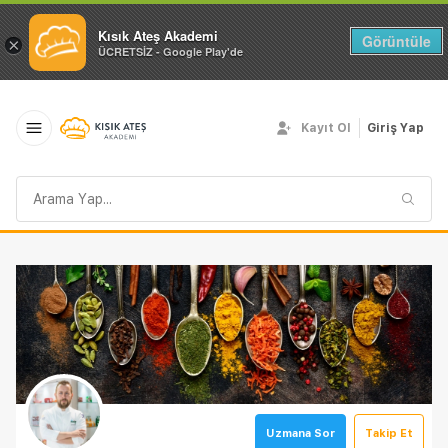
Kısık Ateş Akademi
Görüntüle
×
ÜCRETSİZ - Google Play'de
Kayıt Ol
Giriş Yap
Arama
sorgusu
Uzmana Sor
Takip Et