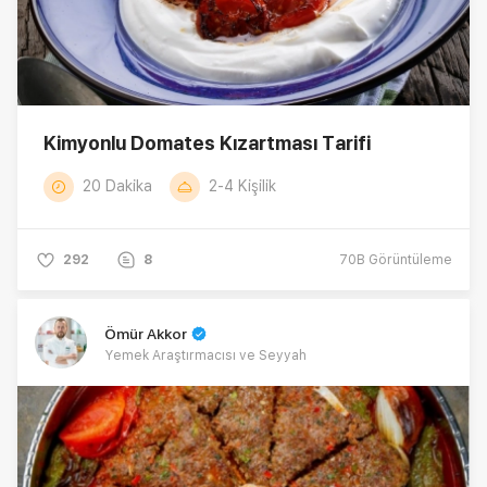
Kimyonlu Domates Kızartması Tarifi
20 Dakika
2-4 Kişilik
292
8
70B
Görüntüleme
Ömür Akkor
Yemek Araştırmacısı ve Seyyah