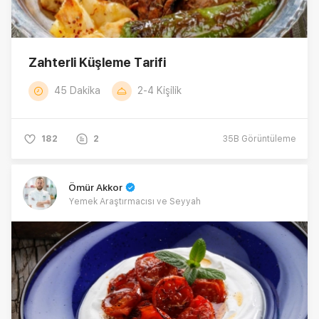
Zahterli Küşleme Tarifi
45 Dakika
2-4 Kişilik
182
2
35B
Görüntüleme
Ömür Akkor
Yemek Araştırmacısı ve Seyyah