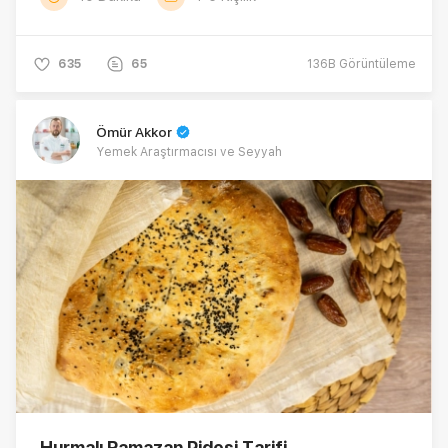
635
65
136B
Görüntüleme
Ömür Akkor
Yemek Araştırmacısı ve Seyyah
Hurmalı Ramazan Pidesi Tarifi