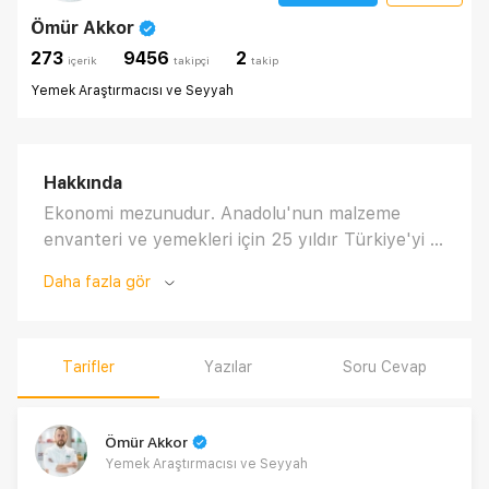
Ömür Akkor
273
9456
2
i̇çerik
takipçi
takip
Yemek Araştırmacısı ve Seyyah
Hakkında
Ekonomi mezunudur. Anadolu'nun malzeme
envanteri ve yemekleri için 25 yıldır Türkiye'yi il
il ve ilçe ilçe gezip 35.000 km yol yapmıştır.
Daha fazla gör
Alacahöyük kazı evinde 7 yıl Prof. Dr. Aykut
Çınaroğlu ile beraber çalışmış ve arkeoloji disiplini
almıştır. Anadolu ve Türk mutfağını anlattığı 26
Tarifler
Yazılar
Soru Cevap
adet kitabı ve 200'ü aşkın makalesi vardır. 2012,
2015, 2016 yıllarında yazdığı kitaplar Gourmand
Cookbook Awards tarafından farklı kategorilerde
Ömür Akkor
''best in the world'' (dünyanın en iyisi)
Yemek Araştırmacısı ve Seyyah
seçilmiştir. 2018-2022 yıllarında Zennup