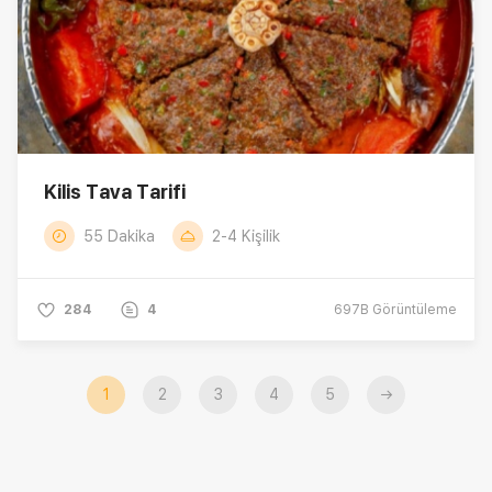
Kilis Tava Tarifi
55 Dakika
2-4 Kişilik
284
4
697B
Görüntüleme
1
2
3
4
5
→