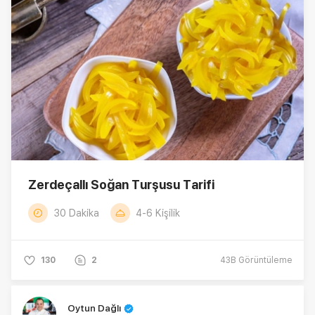
Zerdeçallı Soğan Turşusu Tarifi
30 Dakika
4-6 Kişilik
130
2
43B
Görüntüleme
Oytun Dağlı