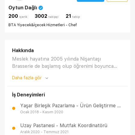
Oytun Dağlı
200
3002
21
i̇çerik
takipçi
takip
BTA Yiyecek&İçecek Hizmetleri - Chef
Hakkında
Meslek hayatına 2005 yılında Nişantaşı
Brasserie de başlamış olup öğrenimi boyunca
burada çalışmıştır. Öğrenim hayatı bittikten
Daha fazla gör
sonra stajyer olarak girdiği Marriott Asia İstanbul
da Commis olarak otelcilik hayatına girmiştir.
İş Deneyimleri
2010-2011 yılların da Teppenyaki Alaturka
Restaurant'ın açılışını yapmış ve A la Carte
Yaşar Birleşik Pazarlama - Ürün Geliştirme Ve Demo Şefi
Chef'i olarak çalışmıştır. 2011 yılında Kempinski
Ocak 2018 - Kasım 2020
Otel Barbaros Bay Bodrum da Chef de Partie,
2013-2014 yıllarında 29 Restaurant grubunda
Uzay Pastanesi - Mutfak Koordinatörü
Jr.Sous Chef, 2014-2016 yıllarında Raffle's
Aralık 2020 - Temmuz 2021