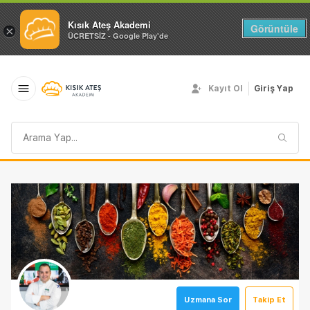
Kısık Ateş Akademi
Görüntüle
×
ÜCRETSİZ - Google Play'de
Kayıt Ol
Giriş Yap
Arama
sorgusu
Uzmana Sor
Takip Et