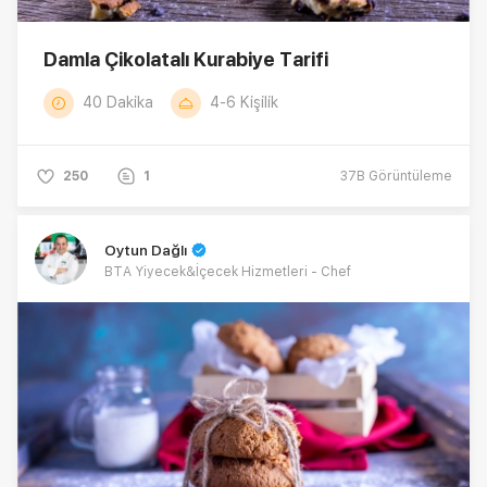
Damla Çikolatalı Kurabiye Tarifi
40 Dakika
4-6 Kişilik
250
1
37B
Görüntüleme
Oytun Dağlı
BTA Yiyecek&İçecek Hizmetleri - Chef