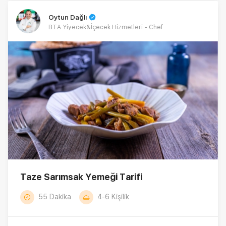
Oytun Dağlı
BTA Yiyecek&İçecek Hizmetleri - Chef
Taze Sarımsak Yemeği Tarifi
55 Dakika
4-6 Kişilik