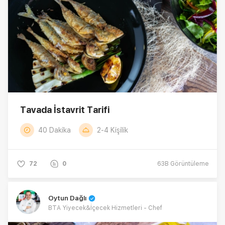
Tavada İstavrit Tarifi
40 Dakika
2-4 Kişilik
72
0
63B
Görüntüleme
Oytun Dağlı
BTA Yiyecek&İçecek Hizmetleri - Chef