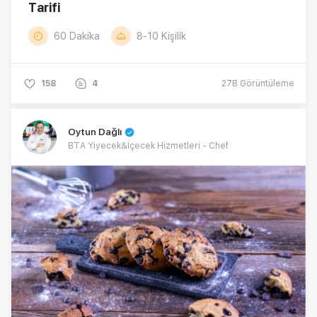
Tarifi
60 Dakika
8-10 Kişilik
158
4
27B
Görüntüleme
Oytun Dağlı
BTA Yiyecek&İçecek Hizmetleri - Chef