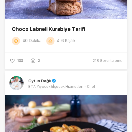
Choco Labneli Kurabiye Tarifi
40 Dakika
4-6 Kişilik
133
2
21B
Görüntüleme
Oytun Dağlı
BTA Yiyecek&İçecek Hizmetleri - Chef