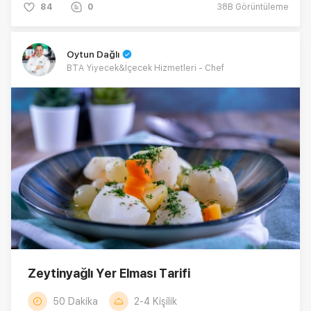
84
0
38B
Görüntüleme
Oytun Dağlı
BTA Yiyecek&İçecek Hizmetleri - Chef
Zeytinyağlı Yer Elması Tarifi
50 Dakika
2-4 Kişilik