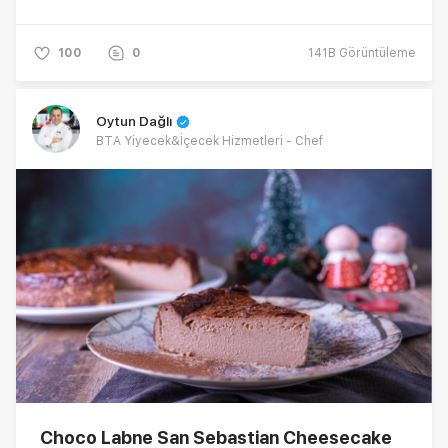
100
0
141B
Görüntüleme
Oytun Dağlı
BTA Yiyecek&İçecek Hizmetleri - Chef
Choco Labne San Sebastian Cheesecake