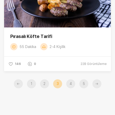
Pırasalı Köfte Tarifi
55 Dakika
2-4 Kişilik
146
0
22B
Görüntüleme
←
1
2
3
4
5
→