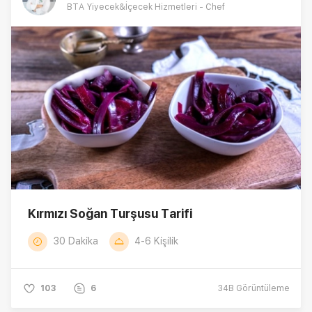
BTA Yiyecek&İçecek Hizmetleri - Chef
Kırmızı Soğan Turşusu Tarifi
30 Dakika
4-6 Kişilik
103
6
34B
Görüntüleme