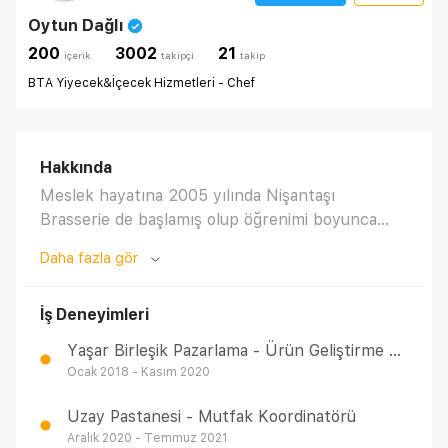
Oytun Dağlı
200
3002
21
i̇çerik
takipçi
takip
BTA Yiyecek&İçecek Hizmetleri - Chef
Hakkında
Meslek hayatına 2005 yılında Nişantaşı
Brasserie de başlamış olup öğrenimi boyunca
burada çalışmıştır. Öğrenim hayatı bittikten
Daha fazla gör
sonra stajyer olarak girdiği Marriott Asia İstanbul
da Commis olarak otelcilik hayatına girmiştir.
İş Deneyimleri
2010-2011 yılların da Teppenyaki Alaturka
Restaurant'ın açılışını yapmış ve A la Carte
Yaşar Birleşik Pazarlama - Ürün Geliştirme Ve Demo Şefi
Chef'i olarak çalışmıştır. 2011 yılında Kempinski
Ocak 2018 - Kasım 2020
Otel Barbaros Bay Bodrum da Chef de Partie,
2013-2014 yıllarında 29 Restaurant grubunda
Uzay Pastanesi - Mutfak Koordinatörü
Jr.Sous Chef, 2014-2016 yıllarında Raffle's
Aralık 2020 - Temmuz 2021