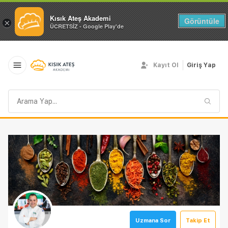
Kısık Ateş Akademi
Görüntüle
×
ÜCRETSİZ - Google Play'de
Kayıt Ol
Giriş Yap
Arama
sorgusu
Uzmana Sor
Takip Et