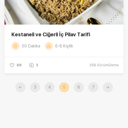
Kestaneli ve Ciğerli İç Pilav Tarifi
50 Dakika
6-8 Kişilik
88
3
35B
Görüntüleme
←
3
4
5
6
7
→