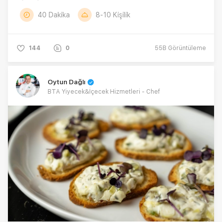
40 Dakika
8-10 Kişilik
144
0
55B
Görüntüleme
Oytun Dağlı
BTA Yiyecek&İçecek Hizmetleri - Chef