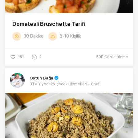
Domatesli Bruschetta Tarifi
30 Dakika
8-10 Kişilik
151
2
50B
Görüntüleme
Oytun Dağlı
BTA Yiyecek&İçecek Hizmetleri - Chef