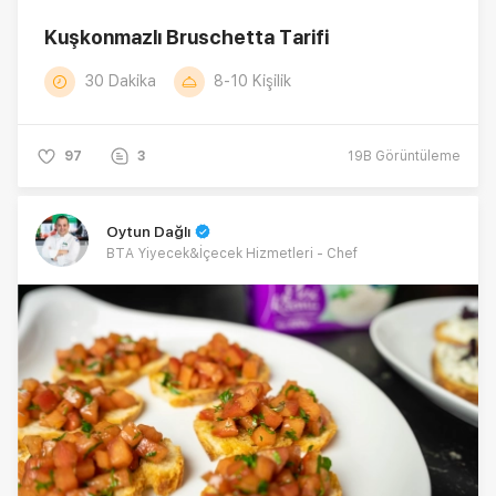
Kuşkonmazlı Bruschetta Tarifi
30 Dakika
8-10 Kişilik
97
3
19B
Görüntüleme
Oytun Dağlı
BTA Yiyecek&İçecek Hizmetleri - Chef