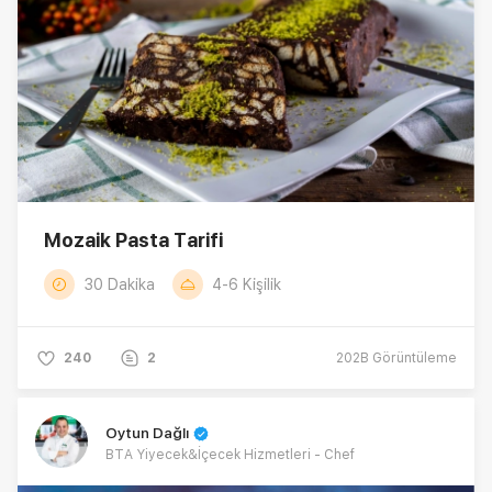
Mozaik Pasta Tarifi
30 Dakika
4-6 Kişilik
240
2
202B
Görüntüleme
Oytun Dağlı
BTA Yiyecek&İçecek Hizmetleri - Chef