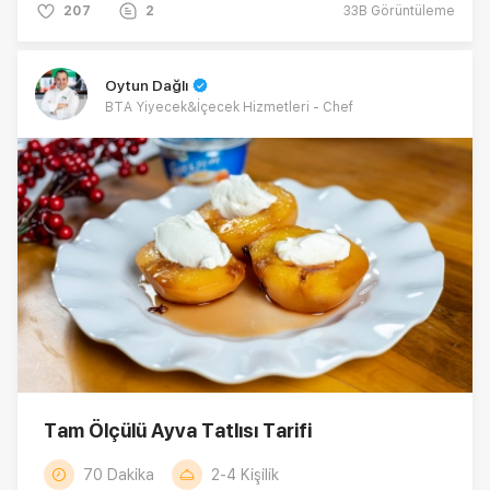
207
2
33B
Görüntüleme
Oytun Dağlı
BTA Yiyecek&İçecek Hizmetleri - Chef
Tam Ölçülü Ayva Tatlısı Tarifi
70 Dakika
2-4 Kişilik