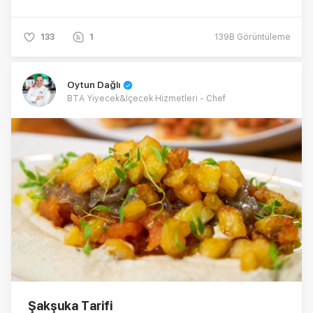
133
1
139B
Görüntüleme
Oytun Dağlı
BTA Yiyecek&İçecek Hizmetleri - Chef
Şakşuka Tarifi