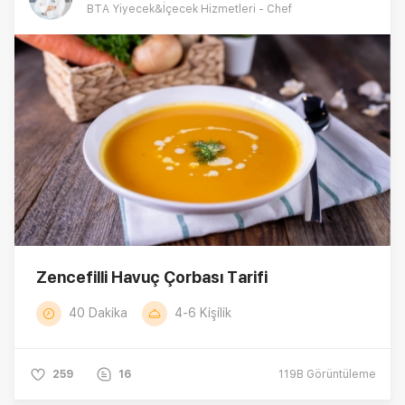
BTA Yiyecek&İçecek Hizmetleri - Chef
Zencefilli Havuç Çorbası Tarifi
40 Dakika
4-6 Kişilik
259
16
119B
Görüntüleme