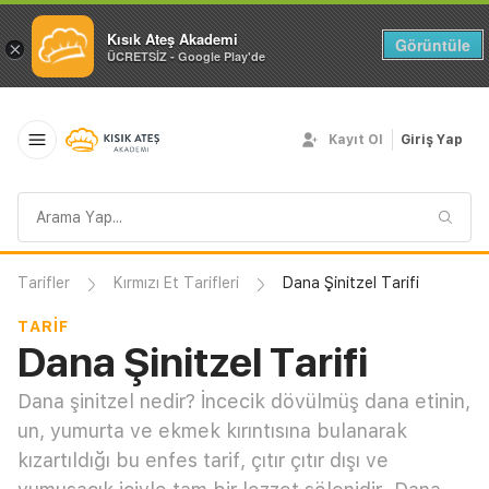
Kısık Ateş Akademi
Görüntüle
×
ÜCRETSİZ - Google Play'de
Kayıt Ol
Giriş Yap
Arama
sorgusu
Tarifler
Kırmızı Et Tarifleri
Dana Şinitzel Tarifi
TARIF
Dana Şinitzel Tarifi
Dana şinitzel nedir? İncecik dövülmüş dana etinin,
un, yumurta ve ekmek kırıntısına bulanarak
kızartıldığı bu enfes tarif, çıtır çıtır dışı ve