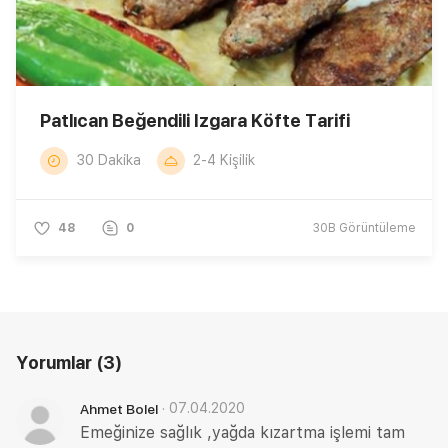
Patlıcan Beğendili Izgara Köfte Tarifi
30 Dakika
2-4 Kişilik
48
0
30B
Görüntüleme
Yorumlar
(3)
·
07.04.2020
Ahmet Bolel
Emeğinize sağlık ,yağda kızartma işlemi tam