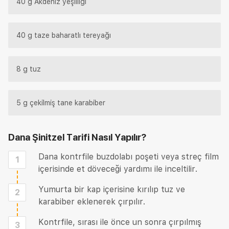
40 g Akdeniz yeşilliği
40 g taze baharatlı tereyağı
8 g tuz
5 g çekilmiş tane karabiber
Dana Şinitzel Tarifi
Nasıl Yapılır?
Dana kontrfile buzdolabı poşeti veya streç film
1
içerisinde et döveceği yardımı ile inceltilir.
Yumurta bir kap içerisine kırılıp tuz ve
2
karabiber eklenerek çırpılır.
Kontrfile, sırası ile önce un sonra çırpılmış
3