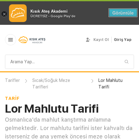
Kısık Ateş Akademi
Görüntüle
×
ÜCRETSİZ - Google Play'de
Kayıt Ol
Giriş Yap
Arama
sorgusu
Tarifler
Sıcak/Soğuk Meze
Lor Mahlutu
Tarifleri
Tarifi
TARIF
Lor Mahlutu Tarifi
Osmanlıca'da mahlut karıştırma anlamına
gelmektedir. Lor mahlutu tarifini ister kahvaltı da
isterseniz de ana yemek öncesi meze olarak