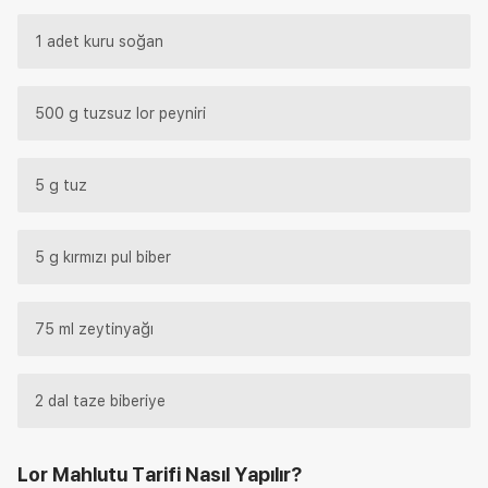
1 adet kuru soğan
500 g tuzsuz lor peyniri
5 g tuz
5 g kırmızı pul biber
75 ml zeytinyağı
2 dal taze biberiye
Lor Mahlutu Tarifi
Nasıl Yapılır?