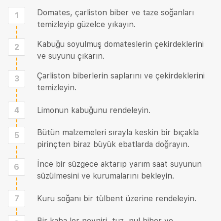
Domates, çarliston biber ve taze soğanları
1
temizleyip güzelce yıkayın.
Kabuğu soyulmuş domateslerin çekirdeklerini
2
ve suyunu çıkarın.
Çarliston biberlerin saplarını ve çekirdeklerini
3
temizleyin.
4
Limonun kabuğunu rendeleyin.
Bütün malzemeleri sırayla keskin bir bıçakla
5
pirinçten biraz büyük ebatlarda doğrayın.
İnce bir süzgece aktarıp yarım saat suyunun
6
süzülmesini ve kurumalarını bekleyin.
7
Kuru soğanı bir tülbent üzerine rendeleyin.
Bir kaba lor peyniri, tuz, pul biber ve