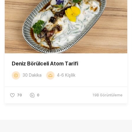
Deniz Börülceli Atom Tarifi
30 Dakika
4-6 Kişilik
70
0
19B
Görüntüleme