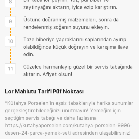
8
zeytinyağını aktarın, iyice ezip karıştırın.
Üstüne doğranmış malzemeleri, sonra da
9
rendelenmiş soğanın suyunu ekleyin.
Taze biberiye yapraklarını saplarından ayırıp
10
olabildiğince küçük doğrayın ve karışıma ilave
edin.
Güzelce harmanlayıp güzel bir servis tabağında
11
aktarın. Afiyet olsun!
Lor Mahlutu Tarifi
Püf Noktası
*Kütahya Porselen'in eşsiz tabaklarıyla harika sunumlar
gerçekleştirebileceğinizi unutmayın! Yemeğim için
seçtiğim servis tabağı ve daha fazlasına
https://kutahyaporselen.com/kutahya-porselen-9996-
desen-24-parca-yemek-seti
adresinden ulaşabilirsiniz!