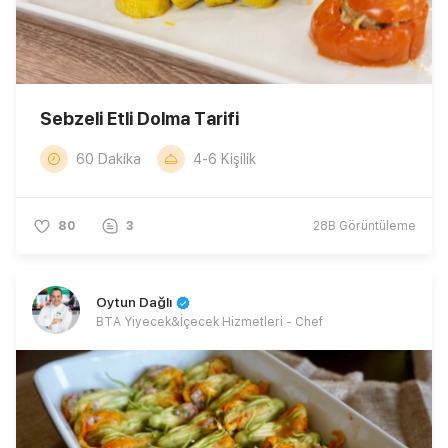
Sebzeli Etli Dolma Tarifi
60 Dakika
4-6 Kişilik
80
3
28B
Görüntüleme
Oytun Dağlı
BTA Yiyecek&İçecek Hizmetleri - Chef