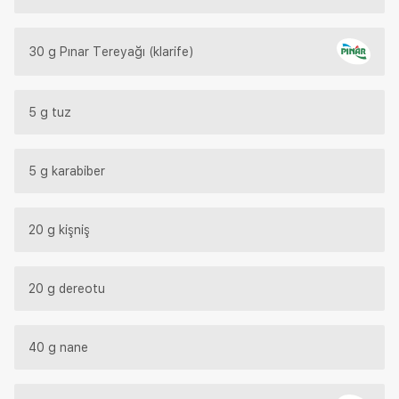
30 g Pınar Tereyağı (klarife)
5 g tuz
5 g karabiber
20 g kişniş
20 g dereotu
40 g nane