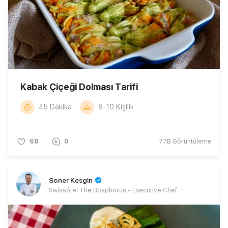
Kabak Çiçeği Dolması Tarifi
45 Dakika
8-10 Kişilik
68
0
77B
Görüntüleme
Soner Kesgin
Swissôtel The Bosphorus - Executive Chef