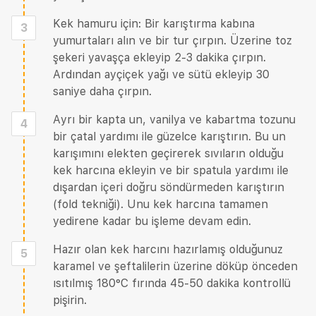
Kek hamuru için: Bir karıştırma kabına
3
yumurtaları alın ve bir tur çırpın. Üzerine toz
şekeri yavaşça ekleyip 2-3 dakika çırpın.
Ardından ayçiçek yağı ve sütü ekleyip 30
saniye daha çırpın.
Ayrı bir kapta un, vanilya ve kabartma tozunu
4
bir çatal yardımı ile güzelce karıştırın. Bu un
karışımını elekten geçirerek sıvıların olduğu
kek harcına ekleyin ve bir spatula yardımı ile
dışardan içeri doğru söndürmeden karıştırın
(fold tekniği). Unu kek harcına tamamen
yedirene kadar bu işleme devam edin.
Hazır olan kek harcını hazırlamış olduğunuz
5
karamel ve şeftalilerin üzerine döküp önceden
ısıtılmış 180°C fırında 45-50 dakika kontrollü
pişirin.