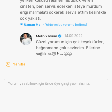
yerken kokusu resmen mutluluk veren
cinsten; ben servis ederken isteye mürdüm
erigi marmelatı dökerek servis ettim kesinlikle
cok yakıstı.
Uzman
Melih Yıldırım
bu yorumu beğendi
·
14.09.2022
Melih Yıldırım
Güzel yorumun için çok teşekkürler,
beğenmene çok sevindim. Ellerine
sağlık 🙏😇👩‍🍳😊😊
Yanıtla
Yorum yazabilmek için önce
üye girişi
yapmalısınız.