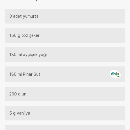
3 adet yumurta
150 g toz şeker
180 ml ayçiçek yağı
180 ml Pınar Süt
200 g un
5 g vanilya