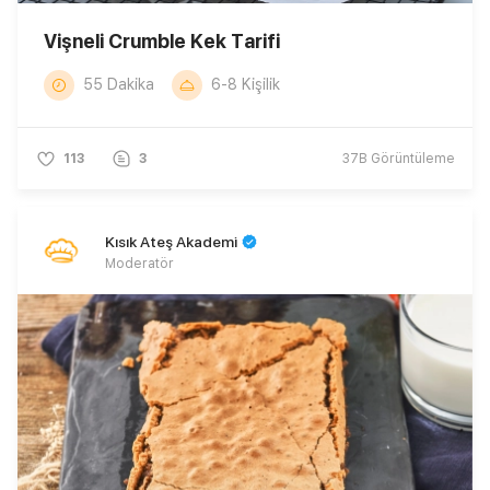
Vişneli Crumble Kek Tarifi
55 Dakika
6-8 Kişilik
113
3
37B
Görüntüleme
Kısık Ateş Akademi
Moderatör