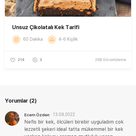
Unsuz Çikolatalı Kek Tarifi
60 Dakika
4-6 Kişilik
214
3
26B
Görüntüleme
Yorumlar
(2)
·
13.09.2022
Ecem Özden
Nefis bir kek, ölcüleri birebir uyguladım cok
lezzetli şekeri ideal tatta mükemmel bir kek