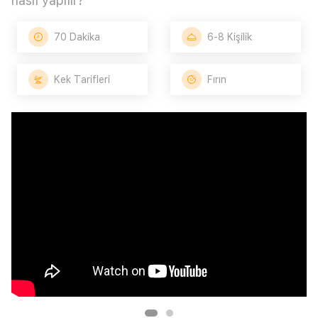
nasıl yapılır?
70 Dakika
6-8 Kişilik
Kek Tarifleri
Fırın