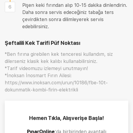
Pişen keki fırından alıp 10-15 dakika dinlendirin.
6
Daha sonra servis edeceğiniz tabağa ters
çevirdikten sonra dilimleyerek servis
edebilirsiniz.
Şeftalili Kek Tarifi
Püf Noktası
*Ben fırına girebilen kek tenceresi kullandım, siz
dilerseniz klasik kek kalıbı kullanabilirsiniz.
*Tarif videomuzu izlemeyi unutmayın!
*İnoksan İnosmart Fırın Ailesi:
https://www.inoksan.com/urun/10186/fbe-10t-
dokunmatik-kombi-firin-elektrikli
Hemen Tıkla, Alışverişe Başla!
PınarOnline
’da birbirinden avantajlı