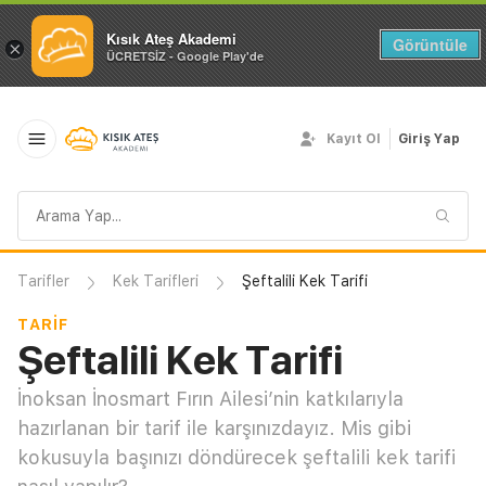
Kısık Ateş Akademi
Görüntüle
×
ÜCRETSİZ - Google Play'de
Kayıt Ol
Giriş Yap
Arama
sorgusu
Tarifler
Kek Tarifleri
Şeftalili Kek Tarifi
TARIF
Şeftalili Kek Tarifi
İnoksan İnosmart Fırın Ailesi’nin katkılarıyla
hazırlanan bir tarif ile karşınızdayız. Mis gibi
kokusuyla başınızı döndürecek şeftalili kek tarifi