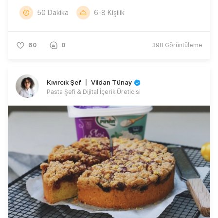
50 Dakika
6-8 Kişilik
60
0
39B
Görüntüleme
Kıvırcık Şef 〡 Vildan Tünay
Pasta Şefi & Dijital İçerik Üreticisi