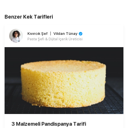
Benzer Kek Tarifleri
Kıvırcık Şef 〡 Vildan Tünay
Pasta Şefi & Dijital İçerik Üreticisi
3 Malzemeli Pandispanya Tarifi